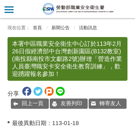
首頁
新聞公告
活動訊息
本署中區職業安全衛生中心訂於113年2月
26日假經濟部中台灣創新園區(B132教室)
(南投縣南投市文獻路2號)辦理「營造作業
人員臺灣職安卡安全衛生教育訓練」，歡
迎踴躍報名參加！
分享
回上一頁
友善列印
轉寄友人
最後異動日期：
113-01-18