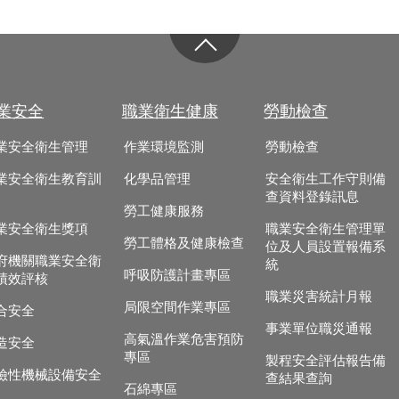
業安全
職業衛生健康
勞動檢查
業安全衛生管理
作業環境監測
勞動檢查
業安全衛生教育訓
化學品管理
安全衛生工作守則備
查資料登錄訊息
勞工健康服務
業安全衛生獎項
職業安全衛生管理單
勞工體格及健康檢查
位及人員設置報備系
府機關職業安全衛
統
呼吸防護計畫專區
績效評核
職業災害統計月報
局限空間作業專區
合安全
事業單位職災通報
高氣溫作業危害預防
造安全
專區
製程安全評估報告備
險性機械設備安全
查結果查詢
石綿專區