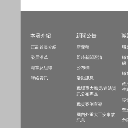
本署介紹
新聞公告
職
正副首長介紹
新聞稿
職
發展沿革
即時新聞澄清
職
練
職掌及組織
公布欄
職
聯絡資訊
活動訊息
政
職場重大職災/違法資
生
訊公布專區
綜
職災案例宣導
營
國內外重大工安事故
訊息
危