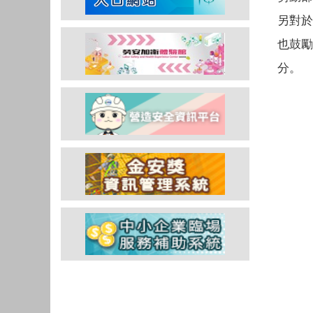
另對於
也鼓勵
分。