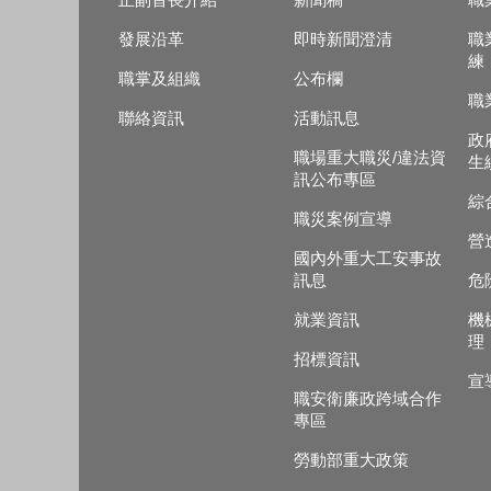
正副首長介紹
新聞稿
職
發展沿革
即時新聞澄清
職
練
職掌及組織
公布欄
職
聯絡資訊
活動訊息
政
職場重大職災/違法資
生
訊公布專區
綜
職災案例宣導
營
國內外重大工安事故
訊息
危
就業資訊
機
理
招標資訊
宣
職安衛廉政跨域合作
專區
勞動部重大政策