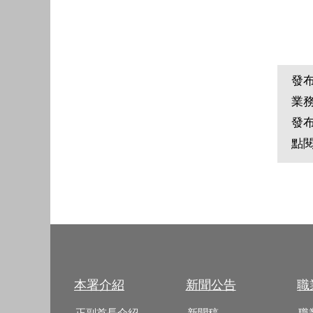
發
業
發
點
本署介紹
新聞公告
職