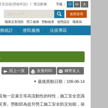
意見信箱(勞檢申訴)
雙語辭彙
字級：
大
小
中
職業災害預防
勞工健康
勞動檢查
過勞認定
職業病
務統計
便民服務
法規專區
。
回上一頁
友善列印
轉寄友人
最後異動日期：
108-06-14
及無一定雇主等高流動性的特性，施工安全意識
災害。勞動部為提升勞工施工安全防災知能，保