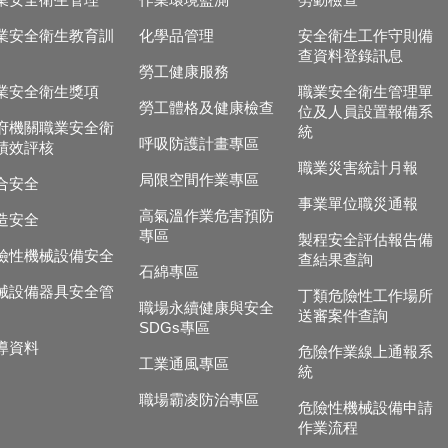
業安全衛生管理
作業環境監測
勞動檢查
業安全衛生教育訓
化學品管理
安全衛生工作守則備
查資料登錄訊息
勞工健康服務
業安全衛生獎項
職業安全衛生管理單
勞工體格及健康檢查
位及人員設置報備系
府機關職業安全衛
統
呼吸防護計畫專區
績效評核
職業災害統計月報
局限空間作業專區
合安全
事業單位職災通報
高氣溫作業危害預防
造安全
專區
製程安全評估報告備
險性機械設備安全
查結果查詢
石綿專區
械設備器具安全管
丁類危險性工作場所
職場永續健康與安全
送審案件查詢
SDGs專區
導資料
危險作業線上通報系
工業通風專區
統
職場霸凌防治專區
危險性機械設備申請
作業流程