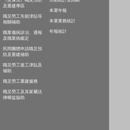
《災保法》職災預防
勞動統計查詢網
及重建專區
本署年報
職災勞工失能津貼等
本署業務統計
相關補助
年報統計
職業傷病診治、通報
及職業病鑑定
民間團體申請職災預
防及重建補助
職災勞工復工津貼及
補助
職災勞工重建服務
職災勞工及其家屬法
律權益協助