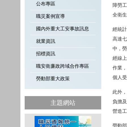
公布專區
障勞工
全衛生
職災案例宣導
國內外重大工安事故訊息
經統計
高達七
就業資訊
中，勞
招標資訊
經線上
職安衛廉政跨域合作專區
作業，
個人受
勞動部重大政策
此外，
負擔及
主題網站
營造工
勞動部