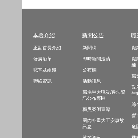
本署介紹
新聞公告
職
正副首長介紹
新聞稿
職
發展沿革
即時新聞澄清
職
練
職掌及組織
公布欄
職
聯絡資訊
活動訊息
政
職場重大職災/違法資
生
訊公布專區
綜
職災案例宣導
營
國內外重大工安事故
訊息
危
就業資訊
機