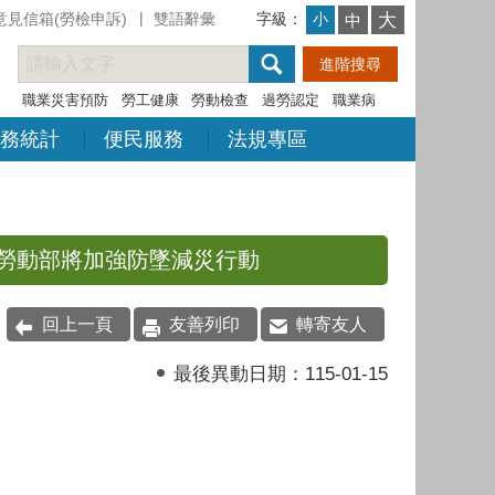
意見信箱(勞檢申訴)
雙語辭彙
字級：
大
小
中
職業災害預防
勞工健康
勞動檢查
過勞認定
職業病
務統計
便民服務
法規專區
 勞動部將加強防墜減災行動
回上一頁
友善列印
轉寄友人
最後異動日期：
115-01-15