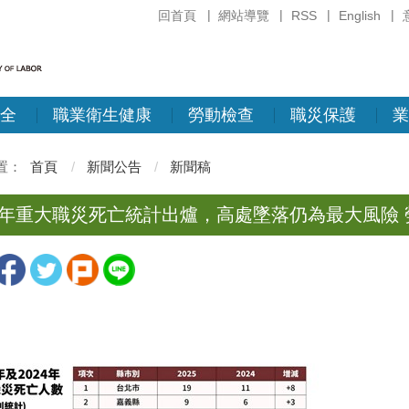
回首頁
網站導覽
RSS
English
全
職業衛生健康
勞動檢查
職災保護
業
首頁
新聞公告
新聞稿
14年重大職災死亡統計出爐，高處墜落仍為最大風險