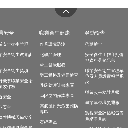
業安全
職業衛生健康
勞動檢查
業安全衛生管理
作業環境監測
勞動檢查
業安全衛生教育訓
化學品管理
安全衛生工作守則備
查資料登錄訊息
勞工健康服務
業安全衛生獎項
職業安全衛生管理單
勞工體格及健康檢查
位及人員設置報備系
府機關職業安全衛
統
呼吸防護計畫專區
績效評核
職業災害統計月報
局限空間作業專區
合安全
事業單位職災通報
高氣溫作業危害預防
造安全
專區
製程安全評估報告備
險性機械設備安全
查結果查詢
石綿專區
械設備器具安全管