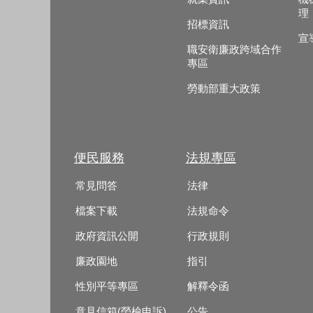
理
招標資訊
宣
職安衛廉政跨域合作
專區
勞動部重大政策
便民服務
法規專區
常見問答
法律
檔案下載
法規命令
政府資訊公開
行政規則
廉政園地
指引
性別平等專區
解釋令函
意見信箱(勞檢申訴)
公告