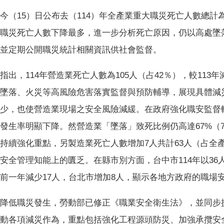
今（15）日公布去（114）年全產業重大職災死亡人數總計為2
職災死亡人數下降最多，進一步分析死亡原因，仍以高處墜
並定期公開職災統計相關資訊供社會監督。
指出，114年營造業死亡人數為105人（占42％），較11
墜落、火災等高風險危害落實監督與預防輔導，展現具體減災
少，也使營造業現場之安全風險減緩。在政府強化職安監督
發生率明顯下降。然營造業「墜落」致死比例仍高達67%（
持續強化重點，另製造業死亡人數增加7人共計63人（占全
安全管理知能上的匱乏。在縣市別方面，台中市114年以3
前一年減少17人，台北市增加8人，顯示各地方政府的職場
降低職災發生，勞動部已修正《職業安全衛生法》，並同步
動各項減災作為，重點包括強化工程源頭防災、加強承攬安