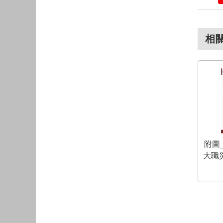
相
附圖_
大職