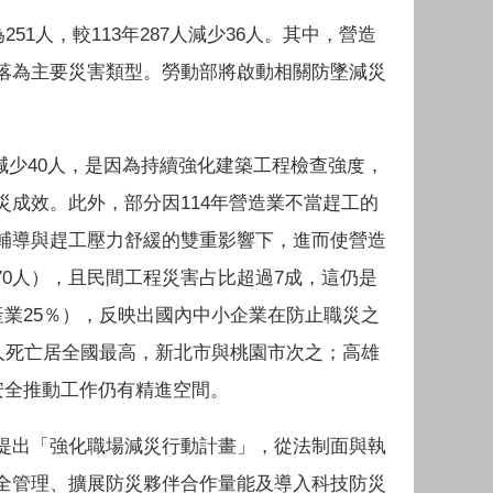
51人，較113年287人減少36人。其中，營造
落為主要災害類型。勞動部將啟動相關防墜減災
3年減少40人，是因為持續強化建築工程檢查強度，
成效。此外，部分因114年營造業不當趕工的
輔導與趕工壓力舒緩的雙重影響下，進而使營造
70人），且民間工程災害占比超過7成，這仍是
產業25％），反映出國內中小企業在防止職災之
6人死亡居全國最高，新北市與桃園市次之；高雄
安全推動工作仍有精進空間。
提出「強化職場減災行動計畫」，從法制面與執
全管理、擴展防災夥伴合作量能及導入科技防災