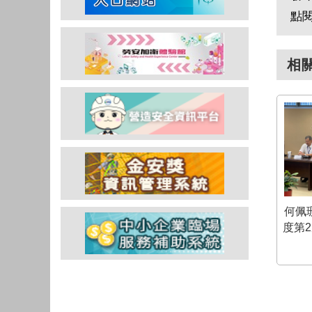
點
相
何佩珊
度第