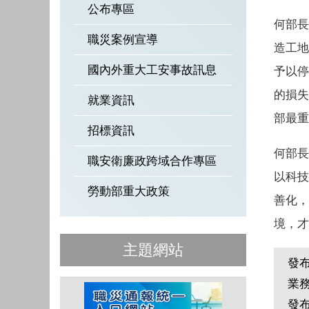
公布專區
何部長
職災案例宣導
造工地
國內外重大工安事故訊息
予以停
的損失
就業資訊
部最重
招標資訊
何部長
職安衛廉政跨域合作專區
以科技
勞動部重大政策
善化，
境，才
主題網站
發
業
發