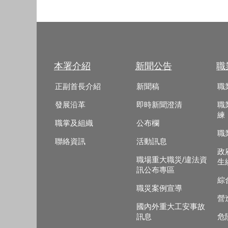
本署介紹
新聞公告
職
正副首長介紹
新聞稿
職
發展沿革
即時新聞澄清
職
練
職掌及組織
公布欄
職
聯絡資訊
活動訊息
政
職場重大職災/違法資
生
訊公布專區
綜
職災案例宣導
營
國內外重大工安事故
訊息
危