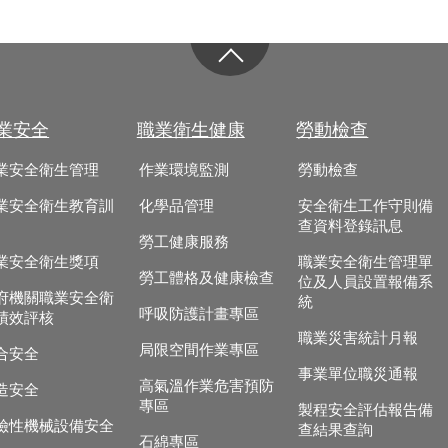
業安全
職業衛生健康
勞動檢查
業安全衛生管理
作業環境監測
勞動檢查
業安全衛生教育訓
化學品管理
安全衛生工作守則備
查資料登錄訊息
勞工健康服務
業安全衛生獎項
職業安全衛生管理單
勞工體格及健康檢查
位及人員設置報備系
府機關職業安全衛
統
呼吸防護計畫專區
績效評核
職業災害統計月報
局限空間作業專區
合安全
事業單位職災通報
高氣溫作業危害預防
造安全
專區
製程安全評估報告備
險性機械設備安全
查結果查詢
石綿專區