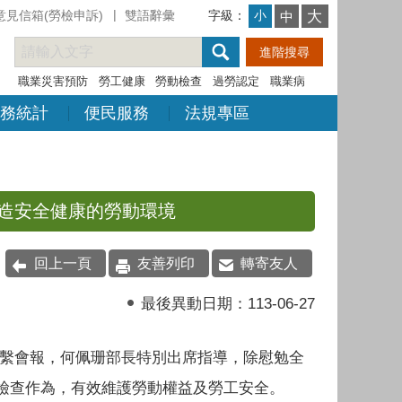
意見信箱(勞檢申訴)
雙語辭彙
字級：
大
小
中
職業災害預防
勞工健康
勞動檢查
過勞認定
職業病
務統計
便民服務
法規專區
造安全健康的勞動環境
回上一頁
友善列印
轉寄友人
最後異動日期：
113-06-27
長聯繫會報，何佩珊部長特別出席指導，除慰勉全
檢查作為，有效維護勞動權益及勞工安全。