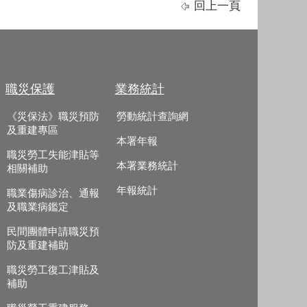
回上一頁
職災保護
業務統計
《災保法》職災預防
勞動統計查詢網
及重建專區
本署年報
職災勞工失能津貼等
本署業務統計
相關補助
年報統計
職業傷病診治、通報
及職業病鑑定
民間團體申請職災預
防及重建補助
職災勞工復工津貼及
補助