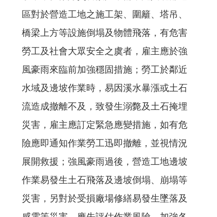
區對於營造工地之施工架、圍籬、塔吊、
橋梁上方等設施倒塌及物體飛落，有危害
勞工及社會大眾安全之虞者，雇主應於強
風豪雨來臨前加強穩固措施；勞工於鄰近
水域及邊坡作業時，易因溪水暴漲或土石
流造成撤離不及，致發生溺斃及土石掩埋
災害，雇主應訂定緊急應變措施，如有危
險應即通知作業勞工迅即撤離，並視情況
展開救援；強風豪雨過後，營造工地邊坡
作業易發生土石飛落及邊坡倒塌、崩塌等
災害，另對於受損廠場修繕易發生墜落及
感電等災害，應先評估作業風險，加強各