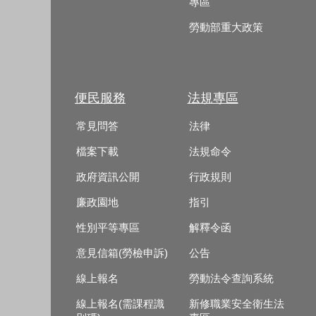
專區
勞動部重大政策
便民服務
法規專區
常見問答
法律
檔案下載
法規命令
政府資訊公開
行政規則
廉政園地
指引
性別平等專區
解釋令函
意見信箱(勞檢申訴)
公告
線上報名
勞動法令查詢系統
線上報名(需課程識
新修職業安全衛生法