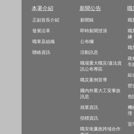
本署介紹
新聞公告
職
正副首長介紹
新聞稿
職
發展沿革
即時新聞澄清
職
練
職掌及組織
公布欄
職
聯絡資訊
活動訊息
政
職場重大職災/違法資
生
訊公布專區
綜
職災案例宣導
營
國內外重大工安事故
訊息
危
就業資訊
機
理
招標資訊
宣
職安衛廉政跨域合作