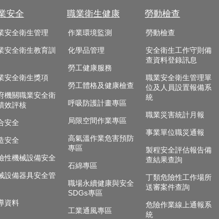
業安全
職業衛生健康
勞動檢查
業安全衛生管理
作業環境監測
勞動檢查
業安全衛生教育訓
化學品管理
安全衛生工作守則備
查資料登錄訊息
勞工健康服務
業安全衛生獎項
職業安全衛生管理單
勞工體格及健康檢查
位及人員設置報備系
府機關職業安全衛
統
呼吸防護計畫專區
績效評核
職業災害統計月報
局限空間作業專區
合安全
事業單位職災通報
高氣溫作業危害預防
造安全
專區
製程安全評估報告備
險性機械設備安全
查結果查詢
石綿專區
械設備器具安全管
丁類危險性工作場所
職場永續健康與安全
送審案件查詢
SDGs專區
導資料
危險作業線上通報系
工業通風專區
統