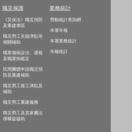
職災保護
業務統計
《災保法》職災預防
勞動統計查詢網
及重建專區
本署年報
職災勞工失能津貼等
本署業務統計
相關補助
年報統計
職業傷病診治、通報
及職業病鑑定
民間團體申請職災預
防及重建補助
職災勞工復工津貼及
補助
職災勞工重建服務
職災勞工及其家屬法
律權益協助