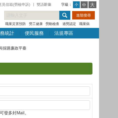
意見信箱(勞檢申訴)
雙語辭彙
字級：
大
小
中
職業災害預防
勞工健康
勞動檢查
過勞認定
職業病
務統計
便民服務
法規專區
與採購廉政平臺
隔，即可發多封Mail。