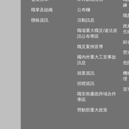
練
職掌及組織
公布欄
職
聯絡資訊
活動訊息
政
職場重大職災/違法資
生
訊公布專區
綜
職災案例宣導
營
國內外重大工安事故
訊息
危
就業資訊
機
理
招標資訊
宣
職安衛廉政跨域合作
專區
勞動部重大政策