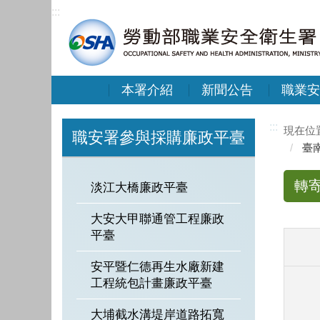
:::
本署介紹
新聞公告
職業安
:::
職安署參與採購廉政平臺
臺
轉
淡江大橋廉政平臺
大安大甲聯通管工程廉政
平臺
安平暨仁德再生水廠新建
工程統包計畫廉政平臺
大埔截水溝堤岸道路拓寬