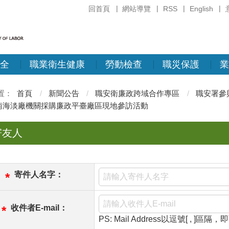
回首頁
網站導覽
RSS
English
全
職業衛生健康
勞動檢查
職災保護
業
首頁
新聞公告
職安衛廉政跨域合作專區
職安署參
南海淡廠機關採購廉政平臺廠區現地參訪活動
寄友人
寄件人名字：
*
收件者E-mail：
*
PS: Mail Address以逗號[ , ]區