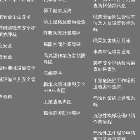
查資料登錄訊息
勞工健康服務
業安全衛生獎項
職業安全衛生管理單
勞工體格及健康檢查
位及人員設置報備系
府機關職業安全衛
統
呼吸防護計畫專區
績效評核
職業災害統計月報
局限空間作業專區
合安全
事業單位職災通報
高氣溫作業危害預防
造安全
專區
製程安全評估報告備
險性機械設備安全
查結果查詢
石綿專區
械設備器具安全管
丁類危險性工作場所
職場永續健康與安全
送審案件查詢
SDGs專區
導資料
危險作業線上通報系
工業通風專區
統
職場霸凌防治專區
危險性機械設備申請
作業流程
危險性工作場所申請
審查及檢查流程