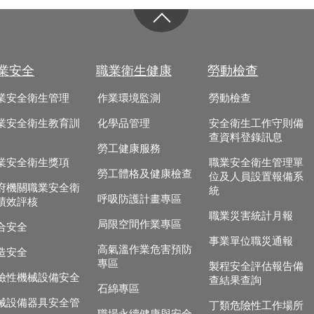
業安全
職業衛生健康
勞動檢查
業安全衛生管理
作業環境監測
勞動檢查
業安全衛生教育訓
化學品管理
安全衛生工作守則備
查資料登錄訊息
勞工健康服務
業安全衛生獎項
職業安全衛生管理單
勞工體格及健康檢查
位及人員設置報備系
府機關職業安全衛
統
呼吸防護計畫專區
績效評核
職業災害統計月報
局限空間作業專區
合安全
事業單位職災通報
高氣溫作業危害預防
造安全
專區
製程安全評估報告備
險性機械設備安全
查結果查詢
石綿專區
械設備器具安全管
丁類危險性工作場所