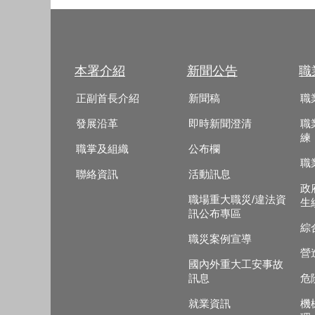
本署介紹
新聞公告
職
正副首長介紹
新聞稿
職
發展沿革
即時新聞澄清
職
練
職掌及組織
公布欄
職
聯絡資訊
活動訊息
政
職場重大職災/違法資
生
訊公布專區
綜
職災案例宣導
營
國內外重大工安事故
訊息
危
就業資訊
機