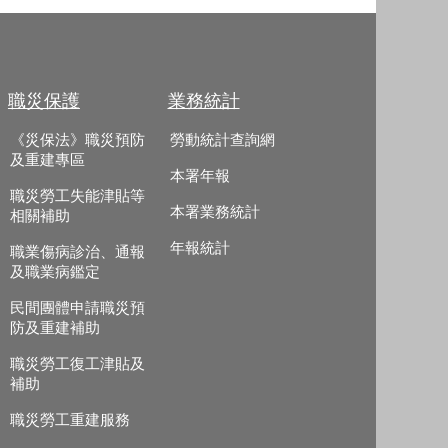
職災保護
業務統計
《災保法》職災預防
勞動統計查詢網
及重建專區
本署年報
職災勞工失能津貼等
本署業務統計
相關補助
年報統計
職業傷病診治、通報
及職業病鑑定
民間團體申請職災預
防及重建補助
職災勞工復工津貼及
補助
職災勞工重建服務