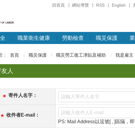
回首頁
網站導覽
RSS
English
全
職業衛生健康
勞動檢查
職災保護
業
首頁
職災保護
職災勞工復工津貼及補助
我是雇主
寄友人
寄件人名字：
*
收件者E-mail：
*
PS: Mail Address以逗號[ , ]區