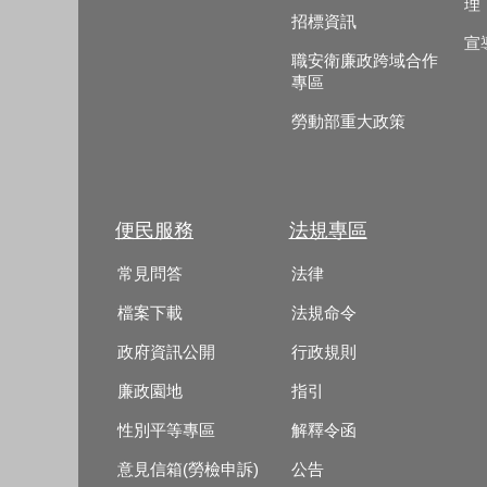
理
招標資訊
宣
職安衛廉政跨域合作
專區
勞動部重大政策
便民服務
法規專區
常見問答
法律
檔案下載
法規命令
政府資訊公開
行政規則
廉政園地
指引
性別平等專區
解釋令函
意見信箱(勞檢申訴)
公告