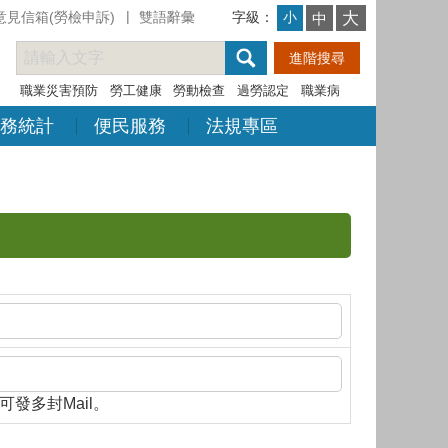
意見信箱(勞檢申訴)
雙語辭彙
字級：
大
小
中
職業災害預防
勞工健康
勞動檢查
過勞認定
職業病
務統計
便民服務
法規專區
隔，即可發多封Mail。