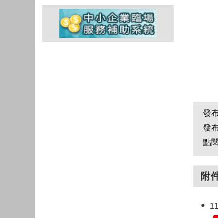
發
發
點
附
1