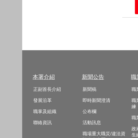
本署介紹
新聞公告
職
正副首長介紹
新聞稿
職
發展沿革
即時新聞澄清
職
練
職掌及組織
公布欄
職
聯絡資訊
活動訊息
政
職場重大職災/違法資
生