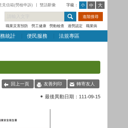
意見信箱(勞檢申訴)
雙語辭彙
字級：
大
小
中
職業災害預防
勞工健康
勞動檢查
過勞認定
職業病
務統計
便民服務
法規專區
回上一頁
友善列印
轉寄友人
最後異動日期：
111-09-15