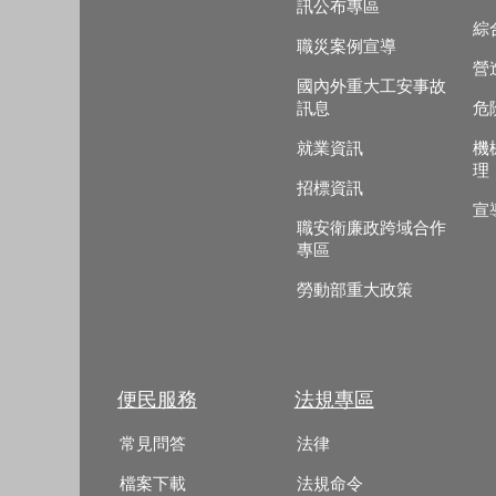
訊公布專區
綜
職災案例宣導
營
國內外重大工安事故
訊息
危
就業資訊
機
理
招標資訊
宣
職安衛廉政跨域合作
專區
勞動部重大政策
便民服務
法規專區
常見問答
法律
檔案下載
法規命令