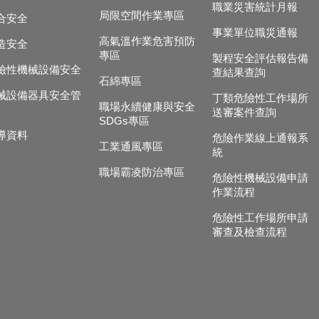
職業災害統計月報
局限空間作業專區
合安全
事業單位職災通報
高氣溫作業危害預防
造安全
專區
製程安全評估報告備
險性機械設備安全
查結果查詢
石綿專區
械設備器具安全管
丁類危險性工作場所
職場永續健康與安全
送審案件查詢
SDGs專區
導資料
危險作業線上通報系
工業通風專區
統
職場霸凌防治專區
危險性機械設備申請
作業流程
危險性工作場所申請
審查及檢查流程