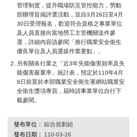
管理制度，提升職場防災管控能力，勞動
部辦理旨揭評選活動，並自
3
月
26
日至
4
月
30
日受理報名，歡迎符合資格之事業單位
及人員直接向當地勞工主管機關送件參
選，詳細內容請參閱「推行職業安全衛生
優良單位及人員選拔作業要點」。
另有關各行業之「近
3
年失能傷害頻率及失
能傷害嚴重率」統計表，預定於
110
年
4
月
9
日前置於本部職業安全衛生署網站職業安
全衛生獎項專頁，屆時請事業單位自行下
載參閱。
發布單位：
綜合規劃組
發布日期：
110-03-26