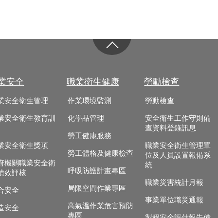
業安全
職業衛生健康
勞動檢查
業安全衛生管理
作業環境監測
勞動檢查
業安全衛生教育訓
化學品管理
安全衛生工作守則備
查資料登錄訊息
勞工健康服務
業安全衛生獎項
職業安全衛生管理單
勞工體格及健康檢查
位及人員設置報備系
府機關職業安全衛
統
呼吸防護計畫專區
績效評核
職業災害統計月報
局限空間作業專區
合安全
事業單位職災通報
高氣溫作業危害預防
造安全
專區
製程安全評估報告備