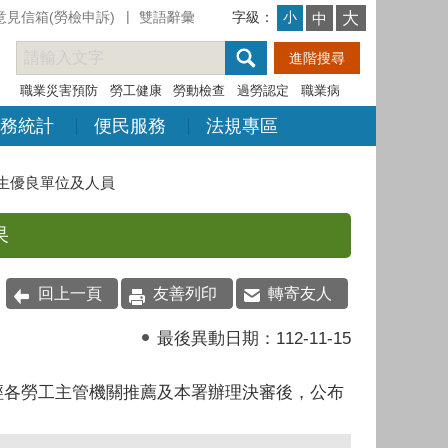
意見信箱(勞檢申訴)
雙語辭彙
字級：
大
小
中
職業災害預防
勞工健康
勞動檢查
過勞認定
職業病
務統計
便民服務
法規專區
生優良單位及人員
果
回上一頁
友善列印
轉寄友人
最後異動日期：
112-11-15
經各勞工主管機關推薦及本署辦理決審後，公布