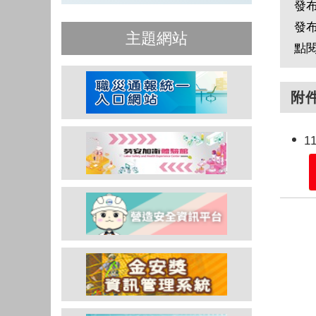
發
發
主題網站
點
附
1