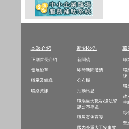
本署介紹
新聞公告
職
正副首長介紹
新聞稿
職
發展沿革
即時新聞澄清
職
練
職掌及組織
公布欄
職
聯絡資訊
活動訊息
政
職場重大職災/違法資
生
訊公布專區
綜
職災案例宣導
營
國內外重大工安事故