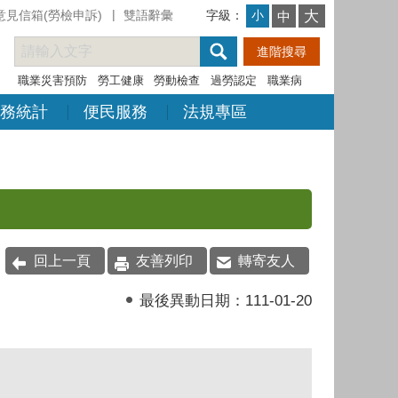
意見信箱(勞檢申訴)
雙語辭彙
字級：
大
小
中
職業災害預防
勞工健康
勞動檢查
過勞認定
職業病
務統計
便民服務
法規專區
回上一頁
友善列印
轉寄友人
最後異動日期：
111-01-20