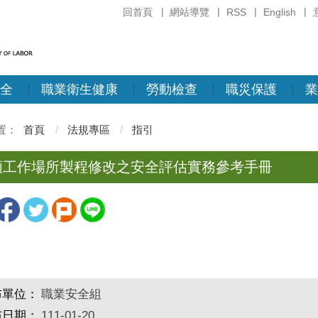
回首頁
網站導覽
RSS
English
全
職業衛生健康
勞動檢查
職災保護
業
首頁
法規專區
指引
類工作場所製程修改之安全評估實務參考手冊
布單位：
職業安全組
布日期：
111-01-20