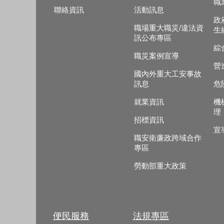
職
聯絡資訊
活動訊息
政
職場重大職災/違法資
生
訊公布專區
綜
職災案例宣導
營
國內外重大工安事故
訊息
危
就業資訊
機
理
招標資訊
宣
職安衛廉政跨域合作
專區
勞動部重大政策
便民服務
法規專區