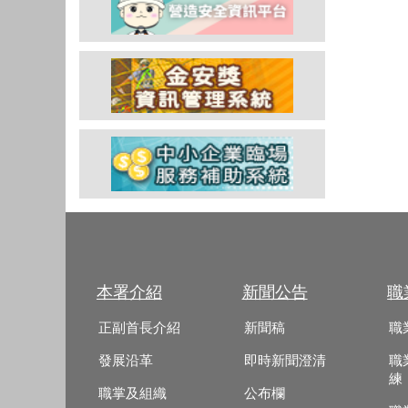
本署介紹
新聞公告
職
正副首長介紹
新聞稿
職
發展沿革
即時新聞澄清
職
練
職掌及組織
公布欄