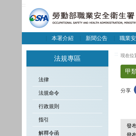
:::
本署介紹
新聞公告
職業安
:::
法規專區
甲
法律
分享
法規命令
行政規則
指引
發
解釋令函
發