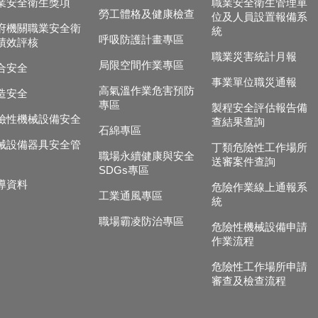
業安全衛生獎項
職業安全衛生管理單
勞工體格及健康檢查
位及人員設置報備系
府機關職業安全衛
統
呼吸防護計畫專區
績效評核
職業災害統計月報
局限空間作業專區
合安全
事業單位職災通報
高氣溫作業危害預防
造安全
專區
製程安全評估報告備
險性機械設備安全
查結果查詢
石綿專區
械設備器具安全管
丁類危險性工作場所
職場永續健康與安全
送審案件查詢
SDGs專區
導資料
危險作業線上通報系
工業通風專區
統
職場霸凌防治專區
危險性機械設備申請
作業流程
危險性工作場所申請
審查及檢查流程