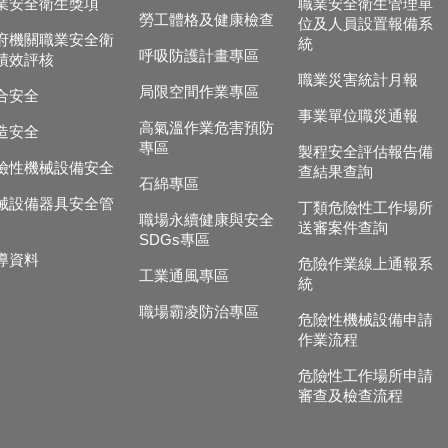
業安全衛生獎項
職業安全衛生管理單
勞工體格及健康檢查
位及人員設置報備系
府機關職業安全衛
統
呼吸防護計畫專區
績效評核
職業災害統計月報
局限空間作業專區
合安全
事業單位職災通報
高氣溫作業危害預防
造安全
專區
製程安全評估報告備
險性機械設備安全
查結果查詢
石綿專區
械設備器具安全管
丁類危險性工作場所
職場永續健康與安全
送審案件查詢
SDGs專區
導資料
危險作業線上通報系
工業通風專區
統
職場霸凌防治專區
危險性機械設備申請
作業流程
危險性工作場所申請
審查及檢查流程