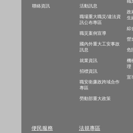
職
聯絡資訊
活動訊息
政
職場重大職災/違法資
生
訊公布專區
綜
職災案例宣導
營
國內外重大工安事故
訊息
危
就業資訊
機
理
招標資訊
宣
職安衛廉政跨域合作
專區
勞動部重大政策
便民服務
法規專區