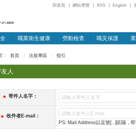
回首頁
網站導覽
RSS
English
全
職業衛生健康
勞動檢查
職災保護
業
首頁
法規專區
指引
寄友人
寄件人名字：
*
收件者E-mail：
*
PS: Mail Address以逗號[ , ]區