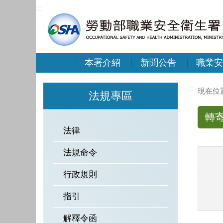
:::
本署介紹
新聞公告
職業安
:::
法規專區
轉
法律
法規命令
行政規則
指引
解釋令函