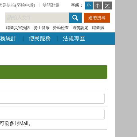
意見信箱(勞檢申訴)
雙語辭彙
字級：
大
小
中
職業災害預防
勞工健康
勞動檢查
過勞認定
職業病
務統計
便民服務
法規專區
隔，即可發多封Mail。