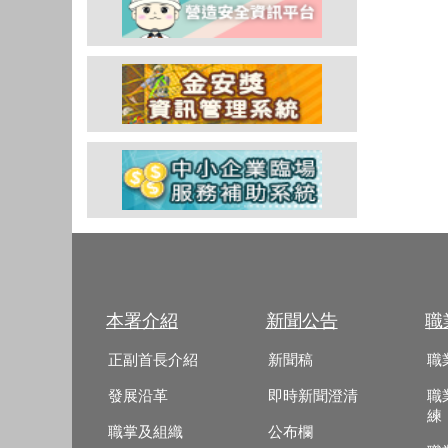
本署介紹
新聞公告
職
正副首長介紹
新聞稿
職
發展沿革
即時新聞澄清
職
練
職掌及組織
公布欄