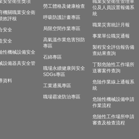
業安全衛生獎項
職業安全衛生管理單
勞工體格及健康檢查
位及人員設置報備系
府機關職業安全衛
統
呼吸防護計畫專區
績效評核
職業災害統計月報
局限空間作業專區
合安全
事業單位職災通報
高氣溫作業危害預防
造安全
專區
製程安全評估報告備
險性機械設備安全
查結果查詢
石綿專區
械設備器具安全管
丁類危險性工作場所
職場永續健康與安全
送審案件查詢
SDGs專區
導資料
危險作業線上通報系
工業通風專區
統
職場霸凌防治專區
危險性機械設備申請
作業流程
危險性工作場所申請
審查及檢查流程