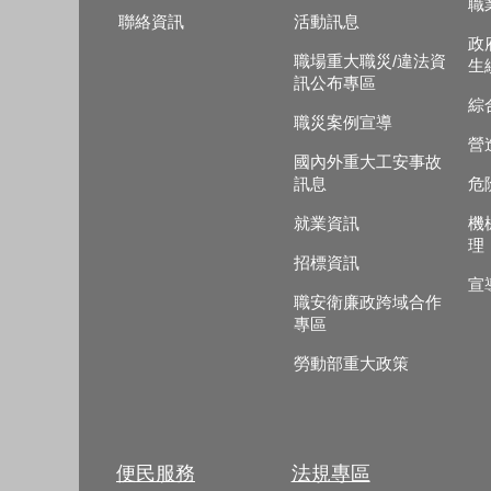
職
聯絡資訊
活動訊息
政
職場重大職災/違法資
生
訊公布專區
綜
職災案例宣導
營
國內外重大工安事故
訊息
危
就業資訊
機
理
招標資訊
宣
職安衛廉政跨域合作
專區
勞動部重大政策
便民服務
法規專區