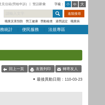
意見信箱(勞檢申訴)
雙語辭彙
字級：
大
小
中
職業災害預防
勞工健康
勞動檢查
過勞認定
職業病
務統計
便民服務
法規專區
回上一頁
友善列印
轉寄友人
最後異動日期：
110-03-23