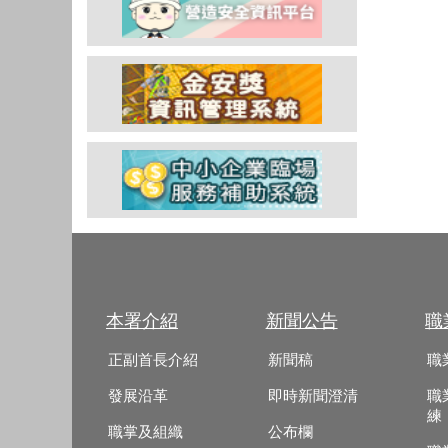
本署介紹
新聞公告
職
正副首長介紹
新聞稿
職
發展沿革
即時新聞澄清
職
練
職掌及組織
公布欄