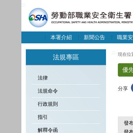
:::
本署介紹
新聞公告
職業安
:::
法規專區
優
法律
分享
法規命令
行政規則
指引
發
解釋令函
發