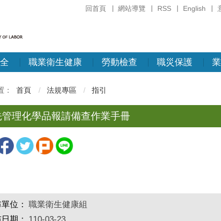
回首頁
網站導覽
RSS
English
全
職業衛生健康
勞動檢查
職災保護
業
首頁
法規專區
指引
先管理化學品報請備查作業手冊
布單位：
職業衛生健康組
布日期：
110-03-23