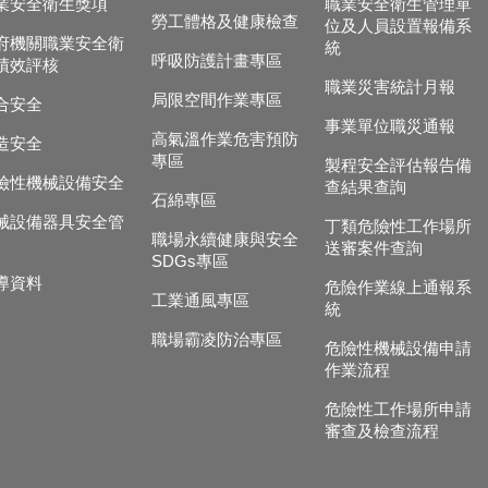
業安全衛生獎項
職業安全衛生管理單
勞工體格及健康檢查
位及人員設置報備系
府機關職業安全衛
統
呼吸防護計畫專區
績效評核
職業災害統計月報
局限空間作業專區
合安全
事業單位職災通報
高氣溫作業危害預防
造安全
專區
製程安全評估報告備
險性機械設備安全
查結果查詢
石綿專區
械設備器具安全管
丁類危險性工作場所
職場永續健康與安全
送審案件查詢
SDGs專區
導資料
危險作業線上通報系
工業通風專區
統
職場霸凌防治專區
危險性機械設備申請
作業流程
危險性工作場所申請
審查及檢查流程