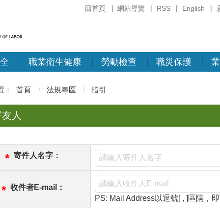
回首頁
網站導覽
RSS
English
全
職業衛生健康
勞動檢查
職災保護
業
首頁
法規專區
指引
寄友人
寄件人名字：
*
收件者E-mail：
*
PS: Mail Address以逗號[ , ]區