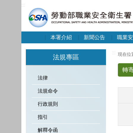
:::
本署介紹
新聞公告
職業安
:::
法規專區
轉
法律
法規命令
行政規則
指引
解釋令函