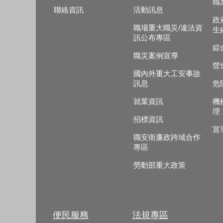
職
聯絡資訊
活動訊息
政
職場重大職災/違法資
生
訊公布專區
綜
職災案例宣導
營
國內外重大工安事故
訊息
危
就業資訊
機
理
招標資訊
宣
職安衛廉政跨域合作
專區
勞動部重大政策
便民服務
法規專區