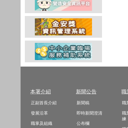
本署介紹
新聞公告
職
正副首長介紹
新聞稿
職
發展沿革
即時新聞澄清
職
練
職掌及組織
公布欄