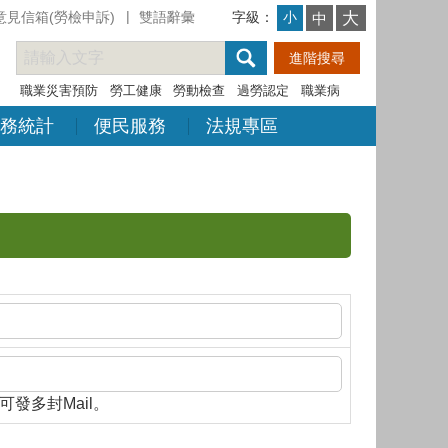
意見信箱(勞檢申訴)
雙語辭彙
字級：
大
小
中
職業災害預防
勞工健康
勞動檢查
過勞認定
職業病
務統計
便民服務
法規專區
隔，即可發多封Mail。