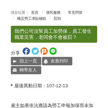
首頁
便民服務
常見問答
職災勞工津貼補助
罰則
我們公司沒幫員工加勞保，員工發生
職業災害，老闆會不會被罰？
分享
回上一頁
友善列印
轉寄友人
最後異動日期：
107-12-13
雇主如果依法應該為勞工申報加保而未加