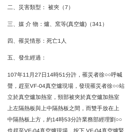
二、災害類型： 被夾（
7
）
三、媒 介 物：爐、窯等
(
真空爐
)
（
341
）
四、罹災情形：死亡
1
人
五、發生經過：
107年
11
月
27
日
14
時
51
分許，罹災者徐○○呼喊
聲，趕至
VF-04
真空爐現場，發現罹災者徐○○站
立於真空爐加熱室，頸部被夾於真空爐加熱室
上左隔熱板與上中隔熱板之間，而雙手放在上
中隔熱板上方，約
14
時
53
分許業務部經理劉○○
也趕至
VF-04
真空爐現場，按下
VF-04
真空爐緊