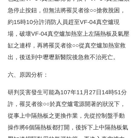
急停止按鈕，但無法將罹災者徐○○搶救脫困，
約
15
時
10
分許消防人員趕至
VF-04
真空爐現
場，破壞
VF-04
真空爐加熱室上左隔熱板及氣壓
缸之連桿，再將罹災者徐○○從真空爐加熱室救
出，後送到中壢壢新醫院後急救不治死亡。
六、原因分析：
研判災害發生可能為
107
年
11
月
27
日
14
時
51
分
許，罹災者徐○○於真空爐電源開著的狀況下，
從事上中隔熱板之更換作業，先從控制盤手動
操作將
6
個隔熱板都打開，後拆下上中隔熱板氣