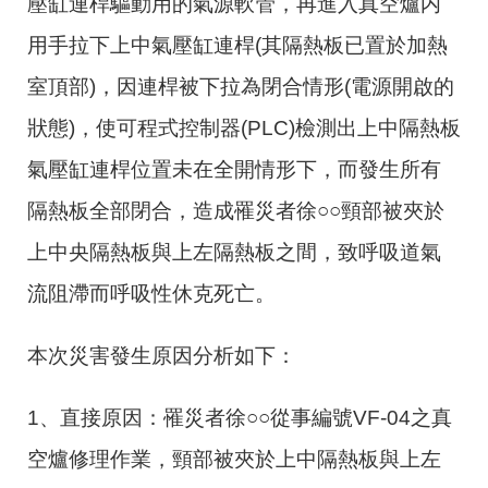
壓缸連桿驅動用的氣源軟管，再進入真空爐内
用手拉下上中氣壓缸連桿
(
其隔熱板已置於加熱
室頂部
)
，因連桿被下拉為閉合情形
(
電源開啟的
狀態
)
，使可程式控制器
(PLC)
檢測出上中隔熱板
氣壓缸連桿位置未在全開情形下，而發生所有
隔熱板全部閉合，造成罹災者徐○○頸部被夾於
上中央隔熱板與上左隔熱板之間，致呼吸道氣
流阻滯而呼吸性休克死亡。
本次災害發生原因分析如下：
1、直接原因：罹災者徐○○從事編號
VF-04
之真
空爐修理作業，頸部被夾於上中隔熱板與上左