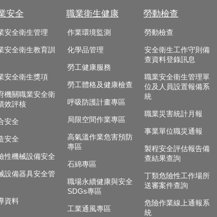
業安全
職業衛生健康
勞動檢查
業安全衛生管理
作業環境監測
勞動檢查
業安全衛生教育訓
化學品管理
安全衛生工作守則備
查資料登錄訊息
勞工健康服務
業安全衛生獎項
職業安全衛生管理單
勞工體格及健康檢查
位及人員設置報備系
府機關職業安全衛
統
呼吸防護計畫專區
績效評核
職業災害統計月報
局限空間作業專區
合安全
事業單位職災通報
高氣溫作業危害預防
造安全
專區
製程安全評估報告備
險性機械設備安全
查結果查詢
石綿專區
械設備器具安全管
丁類危險性工作場所
職場永續健康與安全
送審案件查詢
SDGs專區
導資料
危險作業線上通報系
工業通風專區
統