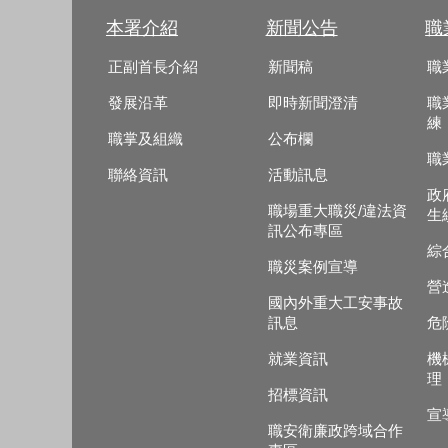
本署介紹
新聞公告
職
正副首長介紹
新聞稿
職
發展沿革
即時新聞澄清
職
練
職掌及組織
公布欄
職
聯絡資訊
活動訊息
政
職場重大職災/違法資
生
訊公布專區
綜
職災案例宣導
營
國內外重大工安事故
訊息
危
就業資訊
機
理
招標資訊
宣
職安衛廉政跨域合作