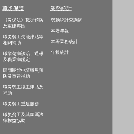
職災保護
業務統計
《災保法》職災預防
勞動統計查詢網
及重建專區
本署年報
職災勞工失能津貼等
本署業務統計
相關補助
年報統計
職業傷病診治、通報
及職業病鑑定
民間團體申請職災預
防及重建補助
職災勞工復工津貼及
補助
職災勞工重建服務
職災勞工及其家屬法
律權益協助