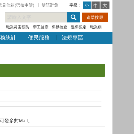
意見信箱(勞檢申訴)
雙語辭彙
字級：
大
小
中
職業災害預防
勞工健康
勞動檢查
過勞認定
職業病
務統計
便民服務
法規專區
隔，即可發多封Mail。