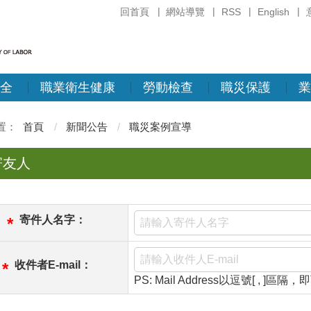
回首頁
網站導覽
RSS
English
全
職業衛生健康
勞動檢查
職災保護
業
首頁
新聞公告
職災案例宣導
寄友人
寄件人名字：
*
收件者E-mail：
*
PS: Mail Address以逗號[ , ]區