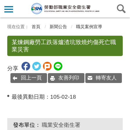
首頁
新聞公告
職災案例宣導
某煉鋼廠勞工跌落爐渣坑致燒灼傷死亡職
業災害
分享
回上一頁
友善列印
轉寄友人
最後異動日期：
105-02-18
發布單位：
職業安全衛生署