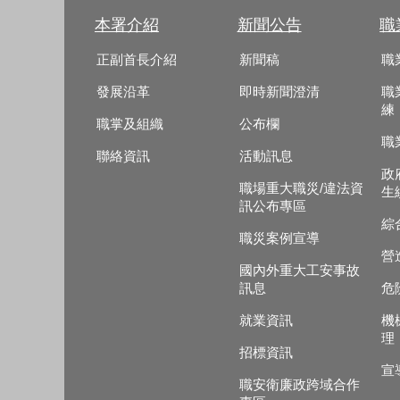
本署介紹
新聞公告
職
正副首長介紹
新聞稿
職
發展沿革
即時新聞澄清
職
練
職掌及組織
公布欄
職
聯絡資訊
活動訊息
政
職場重大職災/違法資
生
訊公布專區
綜
職災案例宣導
營
國內外重大工安事故
訊息
危
就業資訊
機
理
招標資訊
宣
職安衛廉政跨域合作