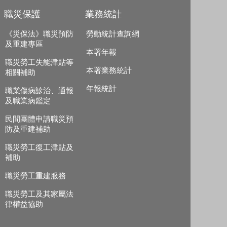
職災保護
業務統計
《災保法》職災預防
勞動統計查詢網
及重建專區
本署年報
職災勞工失能津貼等
本署業務統計
相關補助
年報統計
職業傷病診治、通報
及職業病鑑定
民間團體申請職災預
防及重建補助
職災勞工復工津貼及
補助
職災勞工重建服務
職災勞工及其家屬法
律權益協助