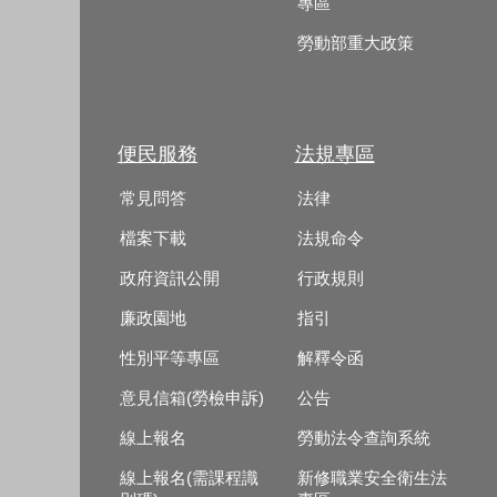
專區
勞動部重大政策
便民服務
法規專區
常見問答
法律
檔案下載
法規命令
政府資訊公開
行政規則
廉政園地
指引
性別平等專區
解釋令函
意見信箱(勞檢申訴)
公告
線上報名
勞動法令查詢系統
線上報名(需課程識
新修職業安全衛生法