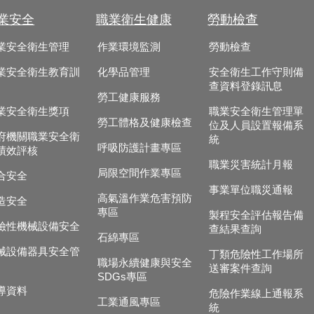
業安全
職業衛生健康
勞動檢查
業安全衛生管理
作業環境監測
勞動檢查
業安全衛生教育訓
化學品管理
安全衛生工作守則備
查資料登錄訊息
勞工健康服務
業安全衛生獎項
職業安全衛生管理單
勞工體格及健康檢查
位及人員設置報備系
府機關職業安全衛
統
呼吸防護計畫專區
績效評核
職業災害統計月報
局限空間作業專區
合安全
事業單位職災通報
高氣溫作業危害預防
造安全
專區
製程安全評估報告備
險性機械設備安全
查結果查詢
石綿專區
械設備器具安全管
丁類危險性工作場所
職場永續健康與安全
送審案件查詢
SDGs專區
導資料
危險作業線上通報系
工業通風專區
統