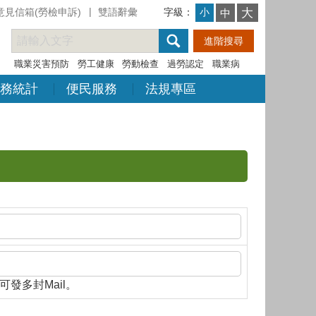
意見信箱(勞檢申訴)
雙語辭彙
字級：
大
小
中
職業災害預防
勞工健康
勞動檢查
過勞認定
職業病
務統計
便民服務
法規專區
隔，即可發多封Mail。