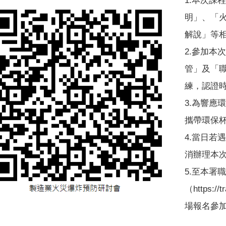
1.本次課
明」、「
解說」等
2.參加本
管」及「
練，認證時
3.為響應
攜帶環保
4.當日若
消辦理本
5.至本署
（https:
場報名參