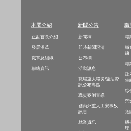
本署介紹
新聞公告
職
正副首長介紹
新聞稿
職
發展沿革
即時新聞澄清
職
練
職掌及組織
公布欄
職
聯絡資訊
活動訊息
政
職場重大職災/違法資
生
訊公布專區
綜
職災案例宣導
營
國內外重大工安事故
訊息
危
就業資訊
機
理