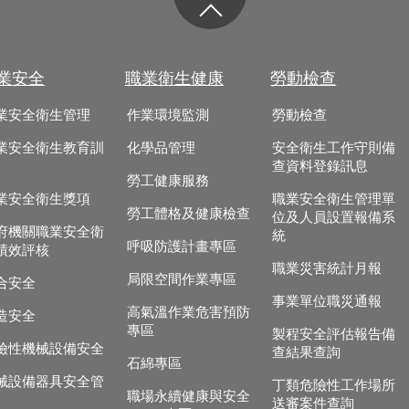
業安全
職業衛生健康
勞動檢查
業安全衛生管理
作業環境監測
勞動檢查
業安全衛生教育訓
化學品管理
安全衛生工作守則備
查資料登錄訊息
勞工健康服務
業安全衛生獎項
職業安全衛生管理單
勞工體格及健康檢查
位及人員設置報備系
府機關職業安全衛
統
呼吸防護計畫專區
績效評核
職業災害統計月報
局限空間作業專區
合安全
事業單位職災通報
高氣溫作業危害預防
造安全
專區
製程安全評估報告備
險性機械設備安全
查結果查詢
石綿專區
械設備器具安全管
丁類危險性工作場所
職場永續健康與安全
送審案件查詢