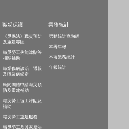
職災保護
業務統計
《災保法》職災預防
勞動統計查詢網
及重建專區
本署年報
職災勞工失能津貼等
本署業務統計
相關補助
年報統計
職業傷病診治、通報
及職業病鑑定
民間團體申請職災預
防及重建補助
職災勞工復工津貼及
補助
職災勞工重建服務
職災勞工及其家屬法