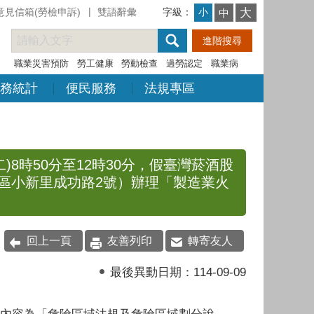
意見信箱(勞檢申訴)
雙語辭彙
字級：
大
小
中
職業災害預防
勞工健康
勞動檢查
過勞認定
職業病
務統計
便民服務
法規專區
)8時50分至12時30分，假臺灣菸酒股
區小新里成功路2號）辦理「製造業火
回上一頁
友善列印
轉寄友人
最後異動日期：
114-09-09