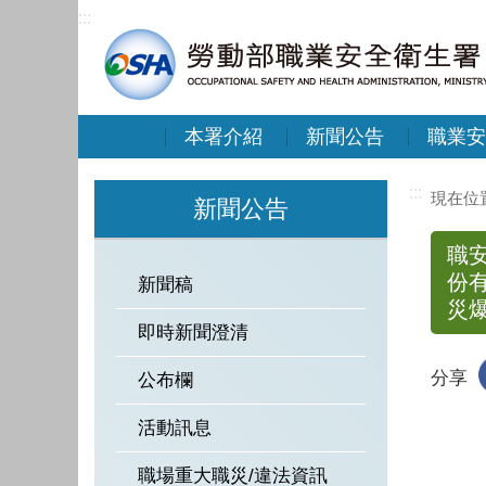
:::
本署介紹
新聞公告
職業安
:::
新聞公告
職安
份
新聞稿
災
即時新聞澄清
分享
公布欄
活動訊息
職場重大職災/違法資訊