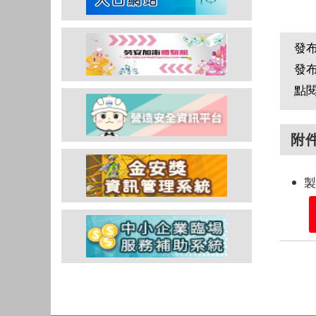
發
發
點
附
製