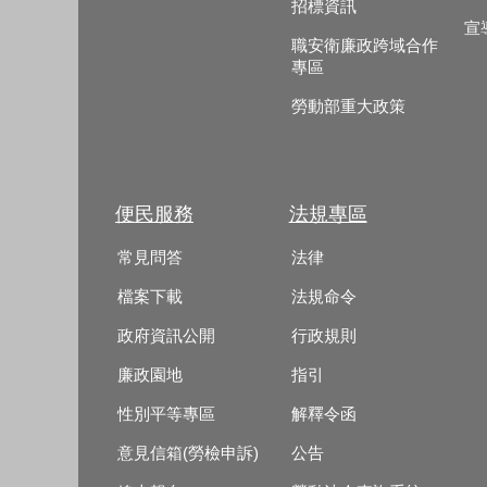
招標資訊
宣
職安衛廉政跨域合作
專區
勞動部重大政策
便民服務
法規專區
常見問答
法律
檔案下載
法規命令
政府資訊公開
行政規則
廉政園地
指引
性別平等專區
解釋令函
意見信箱(勞檢申訴)
公告