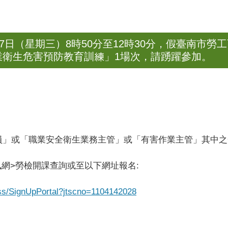
27日（星期三）8時50分至12時30分，假臺南市
業衛生危害預防教育訓練」1場次，請踴躍參加。
員」或「職業安全衛生業務主管」或「有害作業主管」其中之
網>勞檢開課查詢或至以下網址報名:
ass/SignUpPortal?jtscno=1104142028