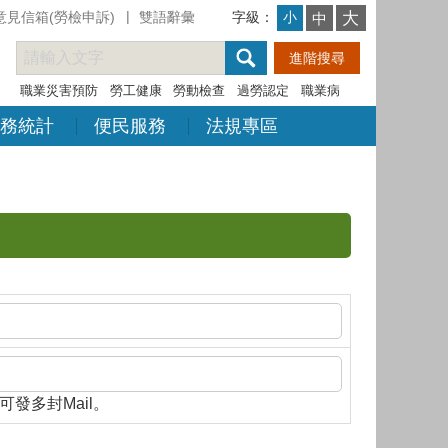
意見信箱(勞檢申訴)
雙語辭彙
字級：
大
小
中
職業災害預防
勞工健康
勞動檢查
過勞認定
職業病
務統計
便民服務
法規專區
隔，即可發多封Mail。