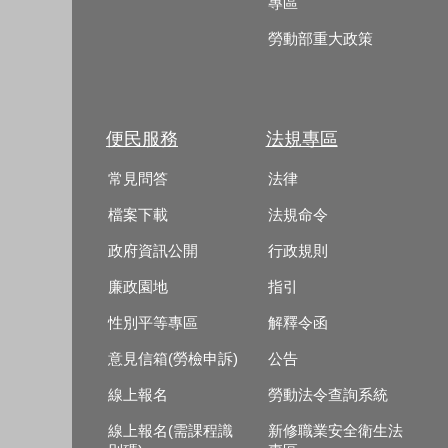
專區
勞動部重大政策
便民服務
法規專區
常見問答
法律
檔案下載
法規命令
政府資訊公開
行政規則
廉政園地
指引
性別平等專區
解釋令函
意見信箱(勞檢申訴)
公告
線上報名
勞動法令查詢系統
線上報名(需課程識
新修職業安全衛生法