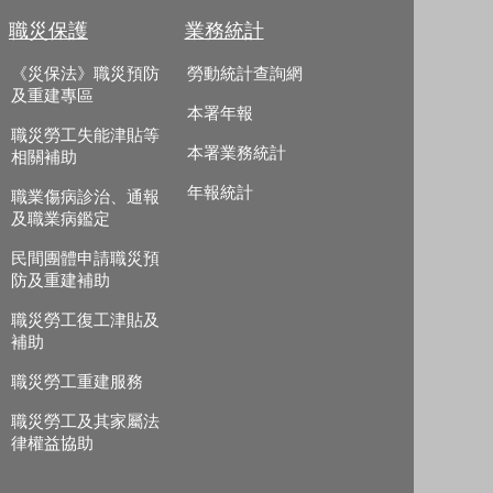
職災保護
業務統計
《災保法》職災預防
勞動統計查詢網
及重建專區
本署年報
職災勞工失能津貼等
本署業務統計
相關補助
年報統計
職業傷病診治、通報
及職業病鑑定
民間團體申請職災預
防及重建補助
職災勞工復工津貼及
補助
職災勞工重建服務
職災勞工及其家屬法
律權益協助