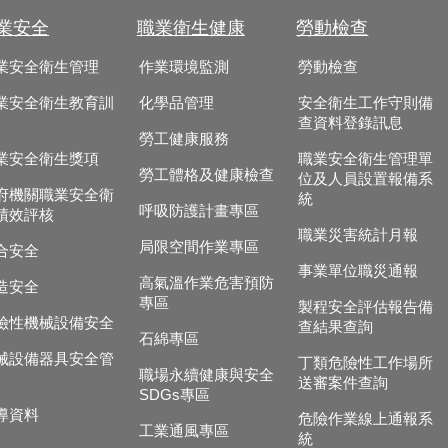
業安全
職業衛生健康
勞動檢查
業安全衛生管理
作業環境監測
勞動檢查
業安全衛生教育訓
化學品管理
安全衛生工作守則備
查資料登錄訊息
勞工健康服務
業安全衛生獎項
職業安全衛生管理單
勞工體格及健康檢查
位及人員設置報備系
府機關職業安全衛
統
呼吸防護計畫專區
績效評核
職業災害統計月報
局限空間作業專區
合安全
事業單位職災通報
高氣溫作業危害預防
造安全
專區
製程安全評估報告備
險性機械設備安全
查結果查詢
石綿專區
械設備器具安全管
丁類危險性工作場所
職場永續健康與安全
送審案件查詢
SDGs專區
導資料
危險作業線上通報系
工業通風專區
統