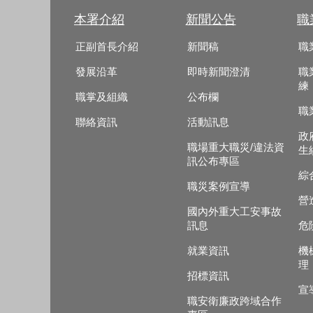
本署介紹
新聞公告
職
正副首長介紹
新聞稿
職
發展沿革
即時新聞澄清
職
練
職掌及組織
公布欄
職
聯絡資訊
活動訊息
政
職場重大職災/違法資
生
訊公布專區
綜
職災案例宣導
營
國內外重大工安事故
訊息
危
就業資訊
機
理
招標資訊
宣
職安衛廉政跨域合作