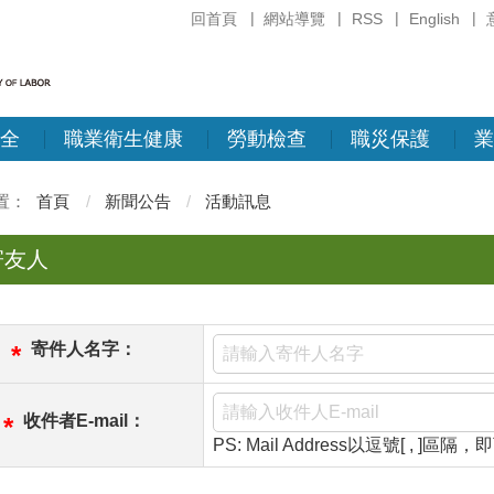
回首頁
網站導覽
RSS
English
全
職業衛生健康
勞動檢查
職災保護
業
首頁
新聞公告
活動訊息
寄友人
寄件人名字：
*
收件者E-mail：
*
PS: Mail Address以逗號[ , ]區