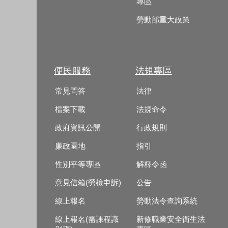
專區
勞動部重大政策
便民服務
法規專區
常見問答
法律
檔案下載
法規命令
政府資訊公開
行政規則
廉政園地
指引
性別平等專區
解釋令函
意見信箱(勞檢申訴)
公告
線上報名
勞動法令查詢系統
線上報名(需課程識
新修職業安全衛生法