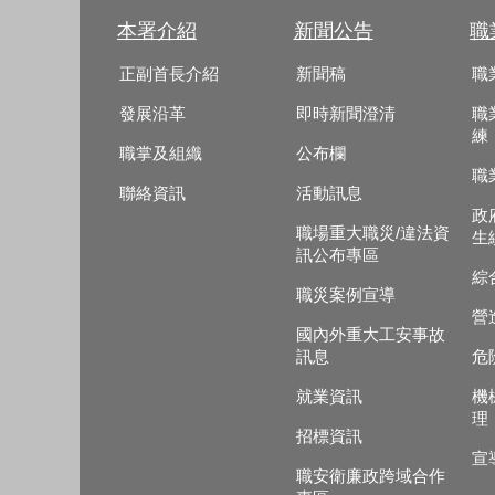
本署介紹
新聞公告
職
正副首長介紹
新聞稿
職
發展沿革
即時新聞澄清
職
練
職掌及組織
公布欄
職
聯絡資訊
活動訊息
政
職場重大職災/違法資
生
訊公布專區
綜
職災案例宣導
營
國內外重大工安事故
訊息
危
就業資訊
機
理
招標資訊
宣
職安衛廉政跨域合作