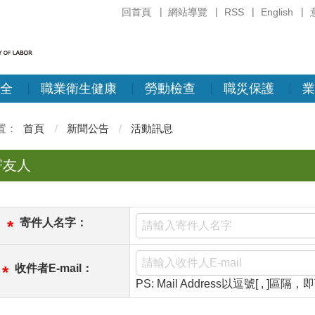
回首頁
網站導覽
RSS
English
全
職業衛生健康
勞動檢查
職災保護
業
首頁
新聞公告
活動訊息
寄友人
寄件人名字：
*
收件者E-mail：
*
PS: Mail Address以逗號[ , ]區