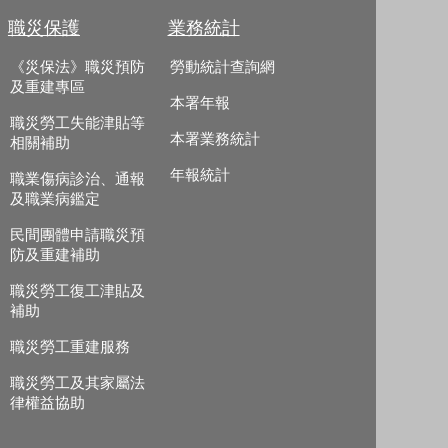
職災保護
業務統計
《災保法》職災預防
勞動統計查詢網
及重建專區
本署年報
職災勞工失能津貼等
本署業務統計
相關補助
年報統計
職業傷病診治、通報
及職業病鑑定
民間團體申請職災預
防及重建補助
職災勞工復工津貼及
補助
職災勞工重建服務
職災勞工及其家屬法
律權益協助