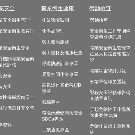
業安全
職業衛生健康
勞動檢查
業安全衛生管理
作業環境監測
勞動檢查
業安全衛生教育訓
化學品管理
安全衛生工作守則備
查資料登錄訊息
勞工健康服務
業安全衛生獎項
職業安全衛生管理單
勞工體格及健康檢查
位及人員設置報備系
府機關職業安全衛
統
呼吸防護計畫專區
績效評核
職業災害統計月報
局限空間作業專區
合安全
事業單位職災通報
高氣溫作業危害預防
造安全
專區
製程安全評估報告備
險性機械設備安全
查結果查詢
石綿專區
械設備器具安全管
丁類危險性工作場所
職場永續健康與安全
送審案件查詢
SDGs專區
導資料
危險作業線上通報系
工業通風專區
統