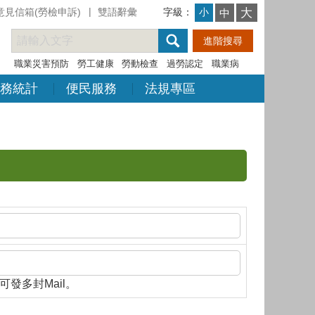
意見信箱(勞檢申訴)
雙語辭彙
字級：
大
小
中
職業災害預防
勞工健康
勞動檢查
過勞認定
職業病
務統計
便民服務
法規專區
隔，即可發多封Mail。