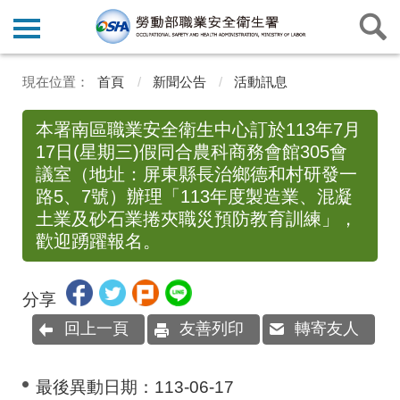
首頁
新聞公告
活動訊息
本署南區職業安全衛生中心訂於113年7月
17日(星期三)假同合農科商務會館305會
議室（地址：屏東縣長治鄉德和村研發一
路5、7號）辦理「113年度製造業、混凝
土業及砂石業捲夾職災預防教育訓練」，
歡迎踴躍報名。
分享
回上一頁
友善列印
轉寄友人
最後異動日期：
113-06-17