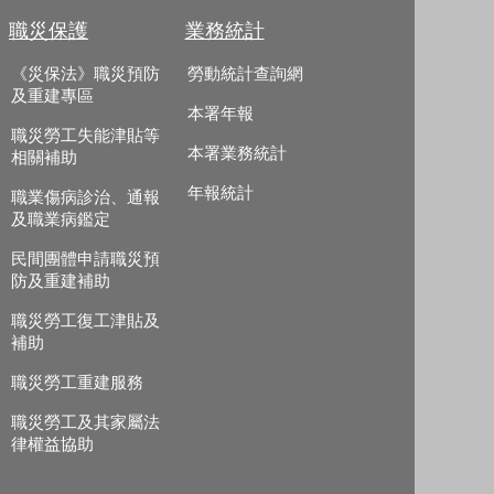
職災保護
業務統計
《災保法》職災預防
勞動統計查詢網
及重建專區
本署年報
職災勞工失能津貼等
本署業務統計
相關補助
年報統計
職業傷病診治、通報
及職業病鑑定
民間團體申請職災預
防及重建補助
職災勞工復工津貼及
補助
職災勞工重建服務
職災勞工及其家屬法
律權益協助