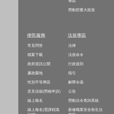
專區
勞動部重大政策
便民服務
法規專區
常見問答
法律
檔案下載
法規命令
政府資訊公開
行政規則
廉政園地
指引
性別平等專區
解釋令函
意見信箱(勞檢申訴)
公告
線上報名
勞動法令查詢系統
線上報名(需課程識
新修職業安全衛生法