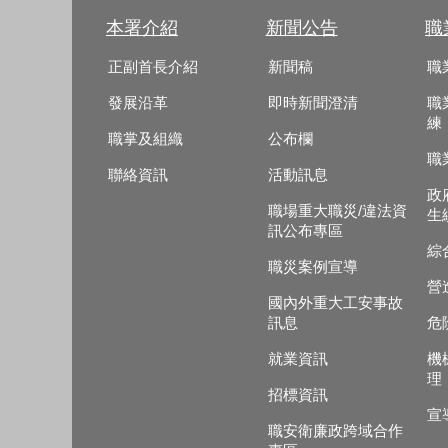
本署介紹
新聞公告
職
正副首長介紹
新聞稿
職
發展沿革
即時新聞澄清
職
練
職掌及組織
公布欄
職
聯絡資訊
活動訊息
政
職場重大職災/違法資
生
訊公布專區
綜
職災案例宣導
營
國內外重大工安事故
訊息
危
就業資訊
機
理
招標資訊
宣
職安衛廉政跨域合作