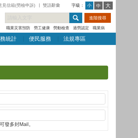
意見信箱(勞檢申訴)
雙語辭彙
字級：
大
小
中
職業災害預防
勞工健康
勞動檢查
過勞認定
職業病
務統計
便民服務
法規專區
隔，即可發多封Mail。