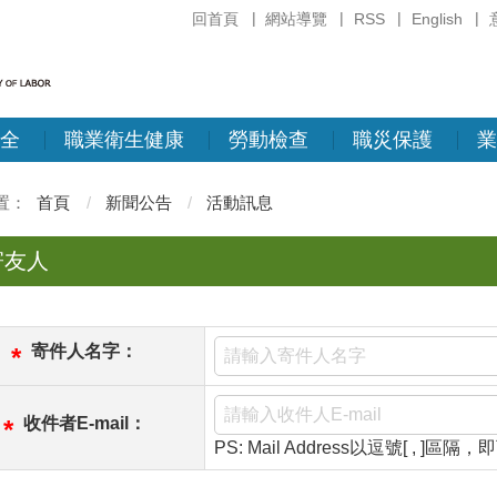
回首頁
網站導覽
RSS
English
全
職業衛生健康
勞動檢查
職災保護
業
首頁
新聞公告
活動訊息
寄友人
寄件人名字：
*
收件者E-mail：
*
PS: Mail Address以逗號[ , ]區