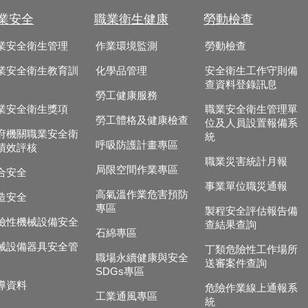
業安全
職業衛生健康
勞動檢查
業安全衛生管理
作業環境監測
勞動檢查
業安全衛生教育訓
化學品管理
安全衛生工作守則備
查資料登錄訊息
勞工健康服務
業安全衛生獎項
職業安全衛生管理單
勞工體格及健康檢查
位及人員設置報備系
府機關職業安全衛
統
呼吸防護計畫專區
績效評核
職業災害統計月報
局限空間作業專區
合安全
事業單位職災通報
高氣溫作業危害預防
造安全
專區
製程安全評估報告備
險性機械設備安全
查結果查詢
石綿專區
械設備器具安全管
丁類危險性工作場所
職場永續健康與安全
送審案件查詢
SDGs專區
導資料
危險作業線上通報系
工業通風專區
統