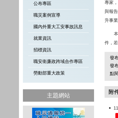
專家，
公布專區
與報告
職災案例宣導
升事業
國內外重大工安事故訊息
本次
就業資訊
件，若
招標資訊
發
職安衛廉政跨域合作專區
發
勞動部重大政策
點
附
主題網站
1