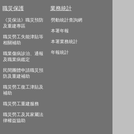
職災保護
業務統計
《災保法》職災預防
勞動統計查詢網
及重建專區
本署年報
職災勞工失能津貼等
本署業務統計
相關補助
年報統計
職業傷病診治、通報
及職業病鑑定
民間團體申請職災預
防及重建補助
職災勞工復工津貼及
補助
職災勞工重建服務
職災勞工及其家屬法
律權益協助