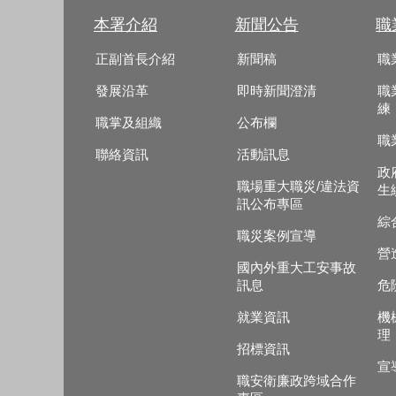
本署介紹
新聞公告
職
正副首長介紹
新聞稿
職
發展沿革
即時新聞澄清
職
練
職掌及組織
公布欄
職
聯絡資訊
活動訊息
政
職場重大職災/違法資
生
訊公布專區
綜
職災案例宣導
營
國內外重大工安事故
訊息
危
就業資訊
機
理
招標資訊
宣
職安衛廉政跨域合作