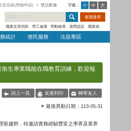
意見信箱(勞檢申訴)
雙語辭彙
字級：
大
小
中
職業災害預防
勞工健康
勞動檢查
過勞認定
職業病
務統計
便民服務
法規專區
次職業衛生專業職能在職教育訓練，歡迎報
回上一頁
友善列印
轉寄友人
最後異動日期：
113-05-31
新趨勢，特邀請實務經驗豐富之學界及業界