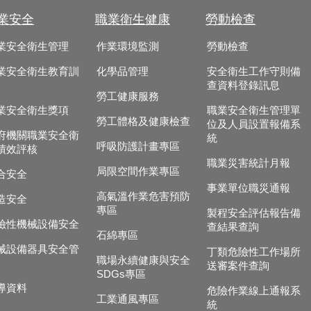
業安全
職業衛生健康
勞動檢查
業安全衛生管理
作業環境監測
勞動檢查
業安全衛生教育訓
化學品管理
安全衛生工作守則備
查資料登錄訊息
勞工健康服務
業安全衛生獎項
職業安全衛生管理單
勞工體格及健康檢查
位及人員設置報備系
府機關職業安全衛
統
呼吸防護計畫專區
績效評核
職業災害統計月報
局限空間作業專區
合安全
事業單位職災通報
高氣溫作業危害預防
造安全
專區
製程安全評估報告備
險性機械設備安全
查結果查詢
石綿專區
械設備器具安全管
丁類危險性工作場所
職場永續健康與安全
送審案件查詢
SDGs專區
導資料
危險作業線上通報系
工業通風專區
統