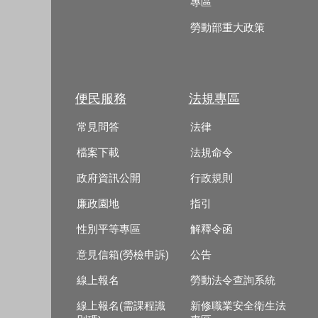
專區
勞動部重大政策
便民服務
法規專區
常見問答
法律
檔案下載
法規命令
政府資訊公開
行政規則
廉政園地
指引
性別平等專區
解釋令函
意見信箱(勞檢申訴)
公告
線上報名
勞動法令查詢系統
線上報名(需課程識
新修職業安全衛生法