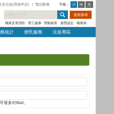
意見信箱(勞檢申訴)
雙語辭彙
字級：
大
小
中
職業災害預防
勞工健康
勞動檢查
過勞認定
職業病
務統計
便民服務
法規專區
隔，即可發多封Mail。