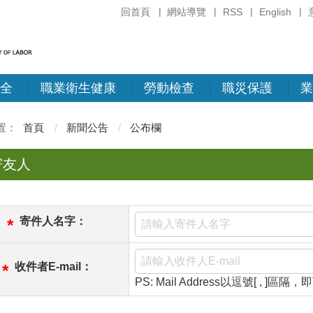
回首頁
網站導覽
RSS
English
全
職業衛生健康
勞動檢查
職災保護
業
首頁
新聞公告
公布欄
寄友人
寄件人名字：
*
收件者E-mail：
*
PS: Mail Address以逗號[ , ]區