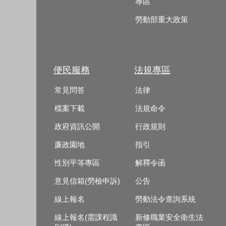
專區
勞動部重大政策
便民服務
法規專區
常見問答
法律
檔案下載
法規命令
政府資訊公開
行政規則
廉政園地
指引
性別平等專區
解釋令函
意見信箱(勞檢申訴)
公告
線上報名
勞動法令查詢系統
線上報名(需課程識
新修職業安全衛生法