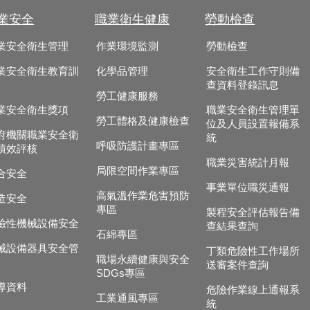
業安全
職業衛生健康
勞動檢查
業安全衛生管理
作業環境監測
勞動檢查
業安全衛生教育訓
化學品管理
安全衛生工作守則備
查資料登錄訊息
勞工健康服務
業安全衛生獎項
職業安全衛生管理單
勞工體格及健康檢查
位及人員設置報備系
府機關職業安全衛
統
呼吸防護計畫專區
績效評核
職業災害統計月報
局限空間作業專區
合安全
事業單位職災通報
高氣溫作業危害預防
造安全
專區
製程安全評估報告備
險性機械設備安全
查結果查詢
石綿專區
械設備器具安全管
丁類危險性工作場所
職場永續健康與安全
送審案件查詢
SDGs專區
導資料
危險作業線上通報系
工業通風專區
統