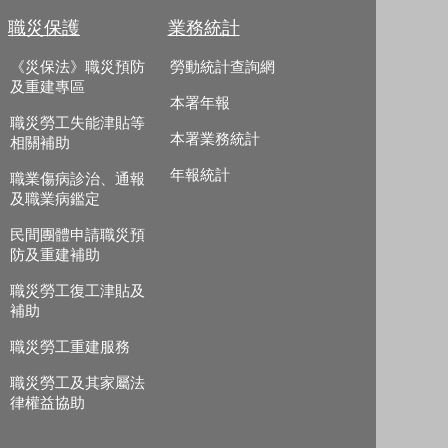
職災保護
業務統計
《災保法》職災預防
勞動統計查詢網
及重建專區
本署年報
職災勞工失能津貼等
本署業務統計
相關補助
年報統計
職業傷病診治、通報
及職業病鑑定
民間團體申請職災預
防及重建補助
職災勞工復工津貼及
補助
職災勞工重建服務
職災勞工及其家屬法
律權益協助