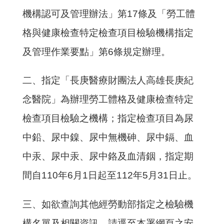
機構認可及管理辦法」第
17
條及「勞工體
格與健康檢查特定檢查項目檢驗機構指定
及管理作業要點」第
6
條規定辦理。
二、指定「長庚醫療財團法人高雄長庚紀
念醫院」為辦理勞工體格及健康檢查特定
檢查項目檢驗之機構；指定檢查項目為尿
中鉛、尿中鎳、尿中無機砷、尿中鎘、血
中汞、尿中汞、尿中鉻及血清銦，指定期
間自
110
年
6
月
1
日起至
112
年
5
月
31
日止。
三、如欲查詢其他經勞動部指定之檢驗機
構名單及相關資訊，請逕至本署網頁之安