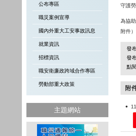
公布專區
守護勞
職災案例宣導
為協助
國內外重大工安事故訊息
附件）
就業資訊
發
招標資訊
發
點
職安衛廉政跨域合作專區
勞動部重大政策
附
1
主題網站