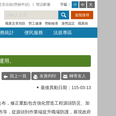
意見信箱(勞檢申訴)
雙語辭彙
字級：
大
小
中
職業災害預防
勞工健康
勞動檢查
過勞認定
職業病
務統計
便民服務
法規專區
運用。
回上一頁
友善列印
轉寄友人
最後異動日期：
115-03-13
統公布，修正重點包含強化營造工程源頭防災、加
布等，從源頭到作業端提升職場防護，展現政府