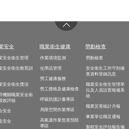
業安全
職業衛生健康
勞動檢查
業安全衛生管理
作業環境監測
勞動檢查
業安全衛生教育訓
化學品管理
安全衛生工作守則備
查資料登錄訊息
勞工健康服務
業安全衛生獎項
職業安全衛生管理單
勞工體格及健康檢查
位及人員設置報備系
府機關職業安全衛
統
呼吸防護計畫專區
績效評核
職業災害統計月報
局限空間作業專區
合安全
事業單位職災通報
高氣溫作業危害預防
造安全
專區
製程安全評估報告備