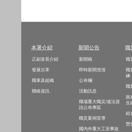
本署介紹
新聞公告
職
正副首長介紹
新聞稿
職
發展沿革
即時新聞澄清
職
練
職掌及組織
公布欄
職
聯絡資訊
活動訊息
政
職場重大職災/違法資
生
訊公布專區
綜
職災案例宣導
營
國內外重大工安事故