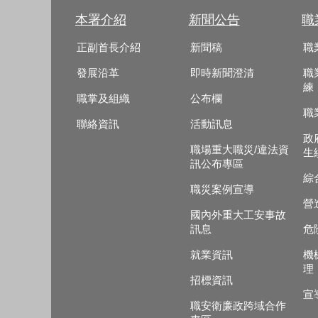
本署介紹
新聞公告
職
正副首長介紹
新聞稿
職
發展沿革
即時新聞澄清
職
練
職掌及組織
公布欄
職
聯絡資訊
活動訊息
政
職場重大職災/違法資
生
訊公布專區
綜
職災案例宣導
營
國內外重大工安事故
訊息
危
就業資訊
機
理
招標資訊
宣
職安衛廉政跨域合作