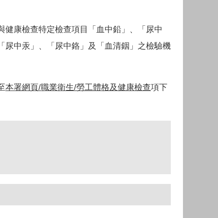
與健康檢查特定檢查項目「血中鉛」、「尿中
「尿中汞」、「尿中鉻」及「血清銦」之檢驗機
至
本署網頁/職業衛生/勞工體格及健康檢查
項下