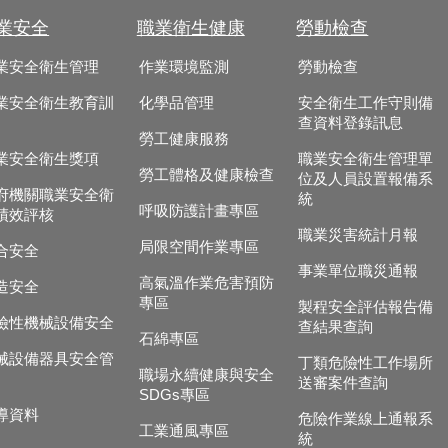
業安全
職業衛生健康
勞動檢查
業安全衛生管理
作業環境監測
勞動檢查
業安全衛生教育訓
化學品管理
安全衛生工作守則備
查資料登錄訊息
勞工健康服務
業安全衛生獎項
職業安全衛生管理單
勞工體格及健康檢查
位及人員設置報備系
府機關職業安全衛
統
呼吸防護計畫專區
績效評核
職業災害統計月報
局限空間作業專區
合安全
事業單位職災通報
高氣溫作業危害預防
造安全
專區
製程安全評估報告備
險性機械設備安全
查結果查詢
石綿專區
械設備器具安全管
丁類危險性工作場所
職場永續健康與安全
送審案件查詢
SDGs專區
導資料
危險作業線上通報系
工業通風專區
統