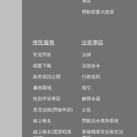
專區
勞動部重大政策
便民服務
法規專區
常見問答
法律
檔案下載
法規命令
政府資訊公開
行政規則
廉政園地
指引
性別平等專區
解釋令函
意見信箱(勞檢申訴)
公告
線上報名
勞動法令查詢系統
線上報名(需課程識
新修職業安全衛生法