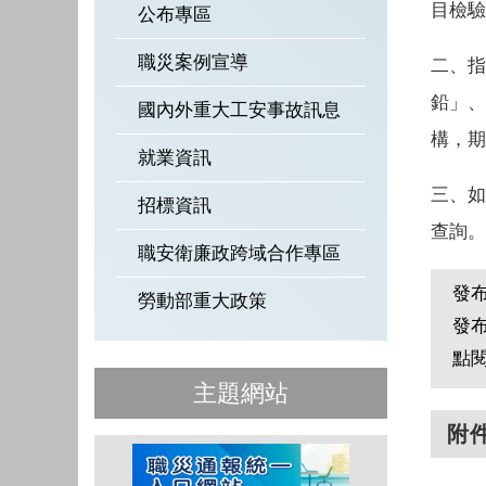
目檢驗
公布專區
職災案例宣導
二、指
鉛」、
國內外重大工安事故訊息
構，期
就業資訊
三、如
招標資訊
查詢。
職安衛廉政跨域合作專區
發
勞動部重大政策
發
點
主題網站
附