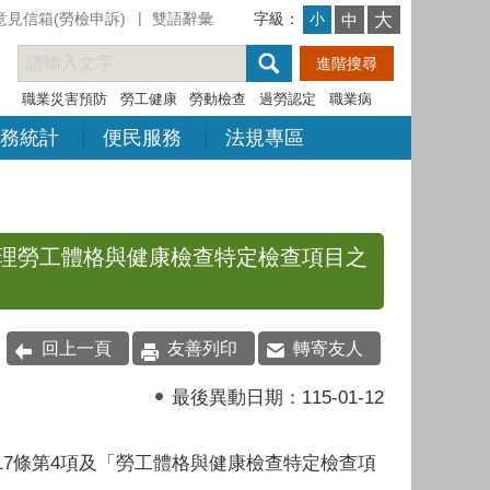
意見信箱(勞檢申訴)
雙語辭彙
字級：
大
小
中
職業災害預防
勞工健康
勞動檢查
過勞認定
職業病
務統計
便民服務
法規專區
理勞工體格與健康檢查特定檢查項目之
回上一頁
友善列印
轉寄友人
最後異動日期：
115-01-12
7條第4項及「勞工體格與健康檢查特定檢查項