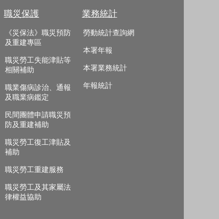
職災保護
業務統計
《災保法》職災預防
勞動統計查詢網
及重建專區
本署年報
職災勞工失能津貼等
本署業務統計
相關補助
年報統計
職業傷病診治、通報
及職業病鑑定
民間團體申請職災預
防及重建補助
職災勞工復工津貼及
補助
職災勞工重建服務
職災勞工及其家屬法
律權益協助