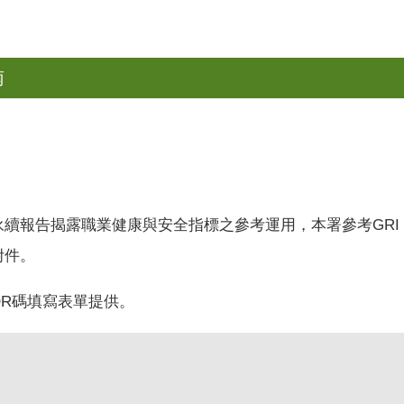
南
永續報告揭露職業健康與安全指標之參考運用，本署參
考
GR
I
附件。
R碼填寫表單提供。