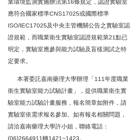
業環境監測實施辦法第
16
條規定，認證實驗室
應符合國家標準
CNS17025
或國際標準
ISO/IEC17025
及中央主管機關公告之實驗室認
證規範，而職業衛生實驗室認證規範第
21
點已
明定，實驗室應參與能力試驗及盲樣測試之特
定要求。
本署委託嘉南藥理大學辦理「
111
年度職業
衛生實驗室能力試驗計畫」，提供職業衛生實
驗室能力試驗計畫服務，報名簡章如附件，請
實驗室依需求報名參加。如有報名相關問題，
請洽嘉南藥理大學許小姐，聯絡電話：
(06)2664911
轉
1421~1423
。