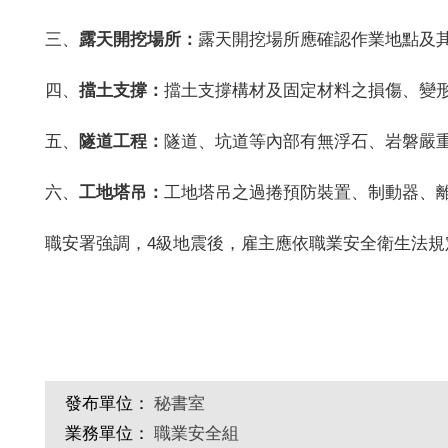
三、
露天開挖場所：
露天開挖場所應確認作業地點及
四、
擋土支撐：
擋土支撐構材及固定材料之損傷、變
五、
隧道工程：
隧道、坑道等內部有無浮石、岩磐嚴
六、
工地塔吊：
工地塔吊之過捲預防裝置、制動器、
職安署強調，
4
級地震後，雇主應依職業安全衛生法規
發布單位：
秘書室
業務單位：
職業安全組