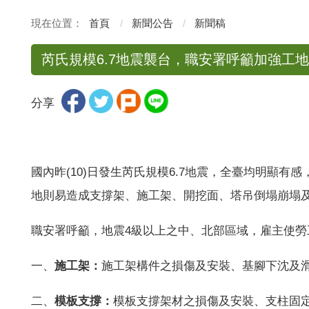
首頁
新聞公告
新聞稿
芮氏規模6.7地震襲台，職安署呼籲加強工
分享
國內昨
(10)
日發生芮氏規模
6.7
地震，全臺均明顯有感
地則易造成支撐架、施工架、開挖面、塔吊倒塌崩塌
職安署呼籲，地震
4
級以上之中、北部區域，雇主使勞
一、
施工架：
施工架構件之損傷及安裝、基腳下沈及
二、
模板支撐：
模板支撐架材之損傷及安裝、支柱固