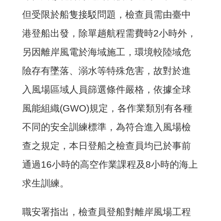
但受限於船隻接駁問題，檢查員需由臺中
港登船出發，除單趟航程需費時
2
小時外，
另因離岸風電於海域施工，環境較陸域危
險存有墜落、溺水等特殊危害，故對於進
入風場區域人員篩選條件嚴格，依據全球
風能組織
(GWO)
規定，各作業類別有各種
不同的安全訓練標準，為符合進入風場檢
查之規定，本日登船之檢查員均已於事前
通過
16
小時的高空作業課程及
8
小時的海上
求生訓練。
職安署指出，檢查員登船對離岸風場工程