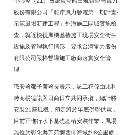
中心今（
21
）日派員登船出航對台灣電力
股份有限公司「離岸風力發電第一期計畫
-
示範風場新建工程」外海施工區域實施檢
查，就近檢視風機基樁施工現場安全衛生
設施及管理執行情形，要求台灣電力股份
有限公司嚴格督導施工廠商落實安全管
理。
職安署鄒子廉署長表示，該工程係由比利
時商楊德諾與日商日立共同承攬，總計將
安裝
21
座風機，預定將於年底併聯供電，
目前正進行水下基礎基樁安裝作業，風場
雖位於彰化縣芳苑鄉西側海域約
8
公里處，