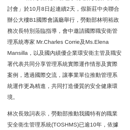
討會」於
10
月
8
日起連續
2
天，假新莊中央聯合
辦公大樓
B1
國際會議廳舉行，勞動部林明裕政
務次長特別蒞臨指導，會中邀請國際職安衛管
理系統專家
Mr.Charles Corrie
及
Ms.Elena
Mansilla
，以及國內績優企業環安衛主管及職安
署代表共同分享管理系統實際運作情形及實際
案例，透過國際交流，讓事業單位推動管理系
統運作更為精進，共同打造優質的安全健康環
境。
林次長致詞表示，勞動部推動我國特有的職業
安全衛生管理系統
(TOSHMS)
已逾
10
年，依據