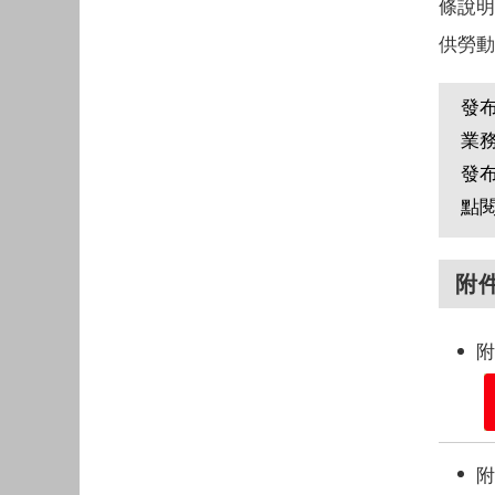
條說明（
供勞動
發
業
發
點
附
附
附