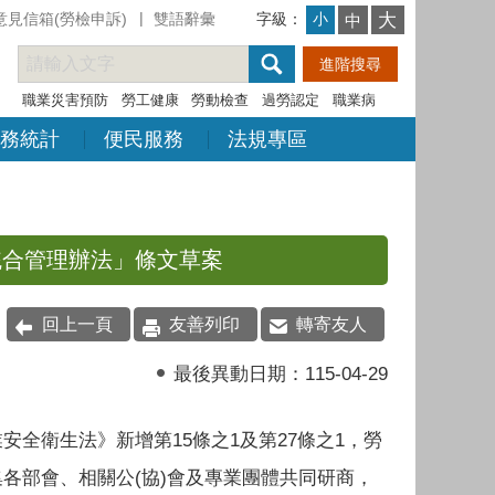
意見信箱(勞檢申訴)
雙語辭彙
字級：
大
小
中
職業災害預防
勞工健康
勞動檢查
過勞認定
職業病
務統計
便民服務
法規專區
統合管理辦法」條文草案
回上一頁
友善列印
轉寄友人
最後異動日期：
115-04-29
安全衛生法》新增第15條之1及第27條之1，勞
各部會、相關公(協)會及專業團體共同研商，