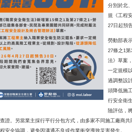
分別於北
規《工程安
27日起預
勞動部表示
27條之1
法》草案
一定規模
過調整設
頭降低施
行安全衛
險評估，
查證。另當業主採行平行分包方式，由多家不同施工廠商共
程安全協調，避免因溝通不良或作業衝突導致災害發生。