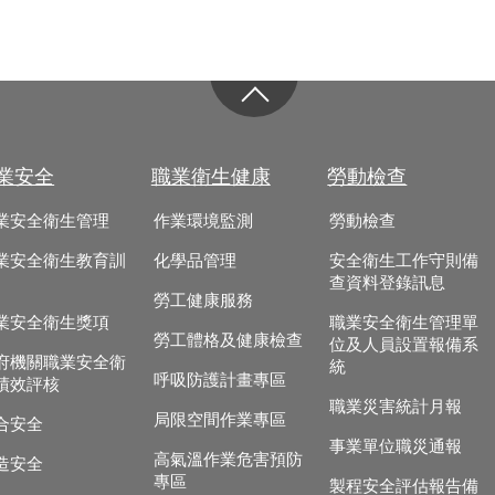
業安全
職業衛生健康
勞動檢查
業安全衛生管理
作業環境監測
勞動檢查
業安全衛生教育訓
化學品管理
安全衛生工作守則備
查資料登錄訊息
勞工健康服務
業安全衛生獎項
職業安全衛生管理單
勞工體格及健康檢查
位及人員設置報備系
府機關職業安全衛
統
呼吸防護計畫專區
績效評核
職業災害統計月報
局限空間作業專區
合安全
事業單位職災通報
高氣溫作業危害預防
造安全
專區
製程安全評估報告備