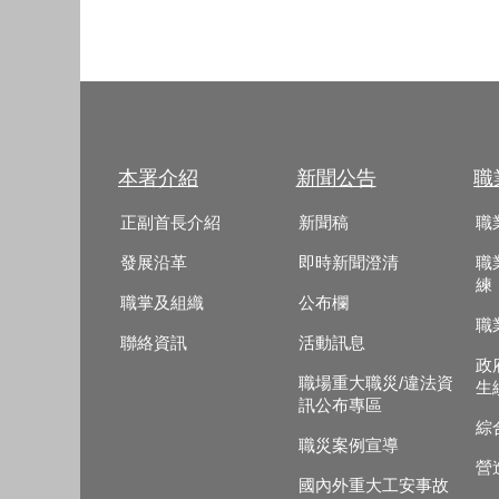
本署介紹
新聞公告
職
正副首長介紹
新聞稿
職
發展沿革
即時新聞澄清
職
練
職掌及組織
公布欄
職
聯絡資訊
活動訊息
政
職場重大職災/違法資
生
訊公布專區
綜
職災案例宣導
營
國內外重大工安事故