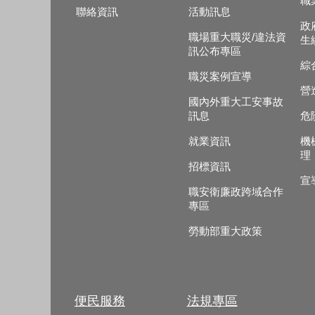
職
聯絡資訊
活動訊息
政
職場重大職災/違法資
生
訊公布專區
綜
職災案例宣導
營
國內外重大工安事故
訊息
危
就業資訊
機
理
招標資訊
宣
職安衛廉政跨域合作
專區
勞動部重大政策
便民服務
法規專區