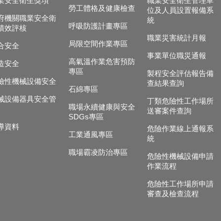
業安全衛生獎項
職業安全衛生管理單
勞工體格及健康檢查
位及人員設置報備系
府機關職業安全衛
統
呼吸防護計畫專區
績效評核
職業災害統計月報
局限空間作業專區
合安全
事業單位職災通報
高氣溫作業危害預防
造安全
專區
製程安全評估報告備
險性機械設備安全
查結果查詢
石綿專區
械設備器具安全管
丁類危險性工作場所
職場永續健康與安全
送審案件查詢
SDGs專區
導資料
危險作業線上通報系
工業通風專區
統
職場霸凌防治專區
危險性機械設備申請
作業流程
危險性工作場所申請
審查及檢查流程