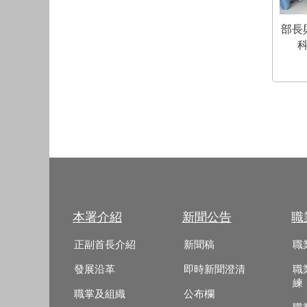
部長
本署介紹
新聞公告
職
正副首長介紹
新聞稿
職
發展沿革
即時新聞澄清
職
練
職掌及組織
公布欄