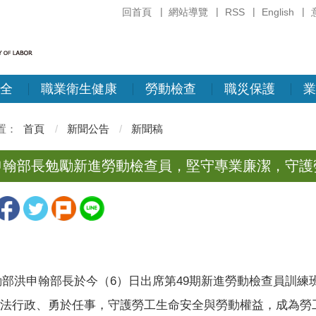
回首頁
網站導覽
RSS
English
全
職業衛生健康
勞動檢查
職災保護
業
首頁
新聞公告
新聞稿
申翰部長勉勵新進勞動檢查員，堅守專業廉潔，守護
洪申翰部長於今（6）日出席第49期新進勞動檢查員訓練
法行政、勇於任事，守護勞工生命安全與勞動權益，成為勞