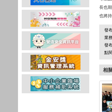
長也期
也將持
發
業
發
點
相