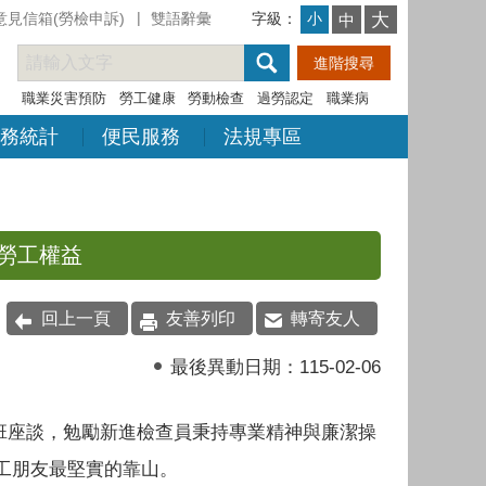
意見信箱(勞檢申訴)
雙語辭彙
字級：
大
小
中
職業災害預防
勞工健康
勞動檢查
過勞認定
職業病
務統計
便民服務
法規專區
勞工權益
回上一頁
友善列印
轉寄友人
最後異動日期：
115-02-06
班座談，勉勵新進檢查員秉持專業精神與廉潔操
工朋友最堅實的靠山。