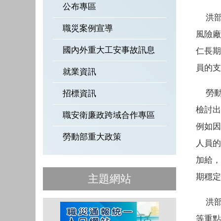
公布專區
洪部
職災案例宣導
風險廠
國內外重大工安事故訊息
仁長期
員的支
就業資訊
勞動
招標資訊
檢討出
職安衛廉政跨域合作專區
例如因
勞動部重大政策
人員的
加給，
期穩定
主題網站
洪部
等重點