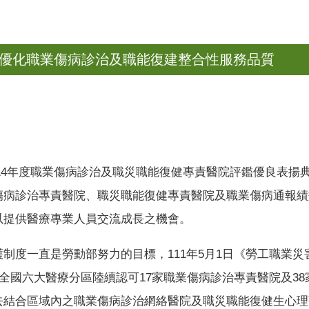
續優化職業傷病診治及職能復建整合性服務品質
「114年度職業傷病診治及職災職能復健專責醫院評鑑優良表
傷病診治專責醫院、職災職能復健專責醫院及職業傷病通報績
以提供醫療專業人員交流成長之機會。
制度一直是勞動部努力的目標，111年5月1日《勞工職業
在全國六大醫療分區陸續認可17家職業傷病診治專責醫院及3
去結合區域內之職業傷病診治網絡醫院及職災職能復健生心理