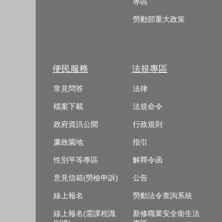
專區
勞動部重大政策
便民服務
法規專區
常見問答
法律
檔案下載
法規命令
政府資訊公開
行政規則
廉政園地
指引
性別平等專區
解釋令函
意見信箱(勞檢申訴)
公告
線上報名
勞動法令查詢系統
線上報名(需課程識
新修職業安全衛生法