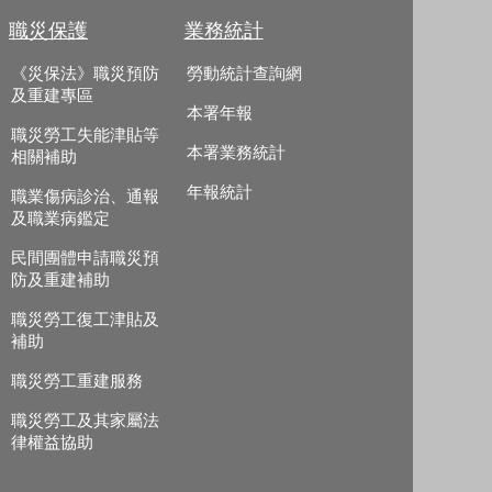
職災保護
業務統計
《災保法》職災預防
勞動統計查詢網
及重建專區
本署年報
職災勞工失能津貼等
本署業務統計
相關補助
年報統計
職業傷病診治、通報
及職業病鑑定
民間團體申請職災預
防及重建補助
職災勞工復工津貼及
補助
職災勞工重建服務
職災勞工及其家屬法
律權益協助