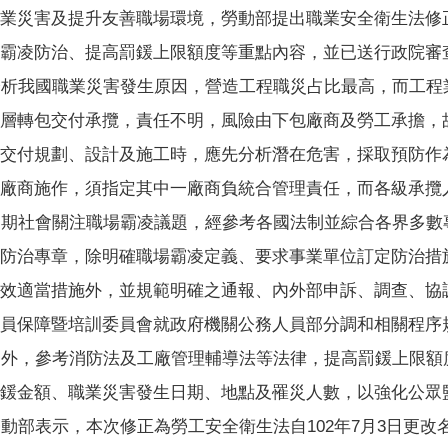
業災害及提升友善職場環境，勞動部提出職業安全衛生法修
霸凌防治、提高罰鍰上限額度等重點內容，並已送行政院審
我國職業災害發生原因，營造工程職災占比最高，而工程業
層轉包交付承攬，責任不明，風險由下包廠商及勞工承擔，
交付規劃、設計及施工時，應先分析潛在危害，採取預防作
廠商施作，須指定其中一廠商負統合管理責任，而各級承攬
社會關注職場霸凌議題，經參考各國法制並綜合各界多數專
防治專章，除明確職場霸凌定義、要求事業單位訂定防治措
效適當措施外，並規範明確之通報、內外部申訴、調查、協
人員保障暨培訓委員會就政府機關公務人員部分調和相關程序
，參考消防法及工廠管理輔導法等法律，提高罰鍰上限額度
罰鍰金額、職業災害發生日期、地點及罹災人數，以強化公眾
表示，本次修正為勞工安全衛生法自102年7月3日更改