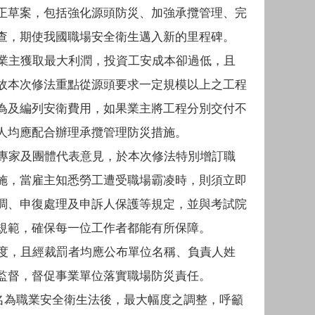
正草案，包括強化源頭防災、加強承攬管理、完
查，期使我國職場安全衛生邁入新的里程碑。
主獲取最大利潤，投資工安成本卻過低，且
故本次修法重點從源頭要求一定規模以上之工程
為及編列安衛費用，如果業主將工程分別交付不
人均應配合辦理承攬管理防災措施。
家及團體代表意見，於本次修法特別增訂職
施，當雇主知悉勞工遭受職場霸凌時，則須立即
調、申復處理及申訴人保護等規定，並與考試院
規範，確保每一位工作者都能有所保障。
，且經裁罰者均應公布單位名稱、負責人姓
監督，督促事業單位落實職場防災責任。
名為職業安全衛生法後，最大幅度之調整，呼籲