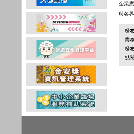
企業應
與各界
發
業
發
點