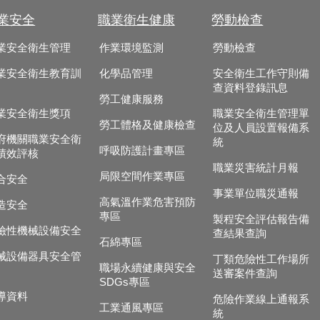
業安全
職業衛生健康
勞動檢查
業安全衛生管理
作業環境監測
勞動檢查
業安全衛生教育訓
化學品管理
安全衛生工作守則備
查資料登錄訊息
勞工健康服務
業安全衛生獎項
職業安全衛生管理單
勞工體格及健康檢查
位及人員設置報備系
府機關職業安全衛
統
呼吸防護計畫專區
績效評核
職業災害統計月報
局限空間作業專區
合安全
事業單位職災通報
高氣溫作業危害預防
造安全
專區
製程安全評估報告備
險性機械設備安全
查結果查詢
石綿專區
械設備器具安全管
丁類危險性工作場所
職場永續健康與安全
送審案件查詢
SDGs專區
導資料
危險作業線上通報系
工業通風專區
統