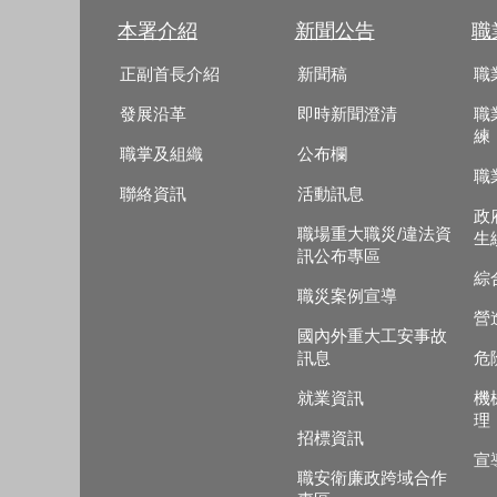
本署介紹
新聞公告
職
正副首長介紹
新聞稿
職
發展沿革
即時新聞澄清
職
練
職掌及組織
公布欄
職
聯絡資訊
活動訊息
政
職場重大職災/違法資
生
訊公布專區
綜
職災案例宣導
營
國內外重大工安事故
訊息
危
就業資訊
機
理
招標資訊
宣
職安衛廉政跨域合作