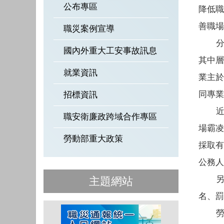
公布專區
降低職
善職場
職災案例宣導
分析
國內外重大工安事故訊息
其中層
就業資訊
業主於
同專業
招標資訊
近期
職安衛廉政跨域合作專區
場霸凌
勞動部重大政策
採取有
公務
另外
主題網站
名、
勞動部