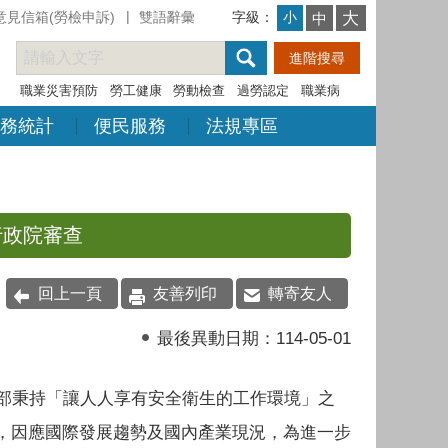
意見信箱(勞檢申訴)
雙語辭彙
字級：
大
小
中
職業災害預防
勞工健康
勞動檢查
過勞認定
職業病
務統計
便民服務
法規專區
行政院審查
回上一頁
友善列印
轉寄友人
最後異動日期：
114-05-01
秉持「讓人人享有安全衛生的工作環境」之
，因應國際發展趨勢及國內產業現況，為進一步