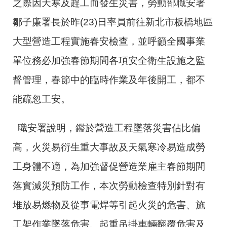
之際因天寒及趕工而發生災害，勞動部職安署
鄒子廉署長於昨(23)日率員前往新北市板橋地區
大型營造工程實施春安檢查，並呼籲全國事業
單位務必加強春節期間各項安全衛生設施之監
督管理，春節中的臨時作業及年後開工，都不
能疏忽工安。
職安署說明，鑑於營造工程墜落災害佔比偏
高，火災易衍生重大事故及天氣寒冷易造成勞
工身體不適，為加強督促營造業雇主春節期間
落實減災預防工作，本次勞動檢查特別針對有
堆放易燃物及從事電焊等引起火災的危害、施
工架作業墜落危害、起重吊掛車輛翻覆危害及