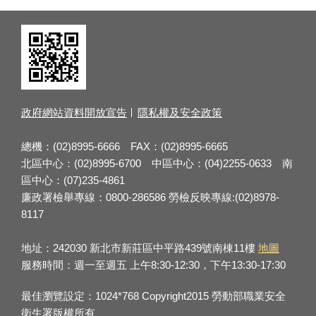
總福營造有限公司總經
理簡逢佑、南區職業安
全衛生促進會會長新舜
營造有限公司董事長張
昭鎭等，並由鄒子廉署
長親自監交及見證第3屆
總會長交接。
政府網站資料開放宣告
隱私權及安全政策
總機：(02)8995-6666 FAX：(02)8995-6665
北區中心：(02)8995-6700 中區中心：(04)2255-0633 南
區中心：(07)235-4861
廉政署檢舉專線：0800-286586 勞檢反映專線:(02)8978-
8117
地址：242030 新北市新莊區中平路439號南棟11樓
地圖
服務時間：週一至週五 上午8:30-12:30，下午13:30-17:30
最佳瀏覽設定：1024*768 Copyright2015 勞動部職業安全
衛生署版權所有