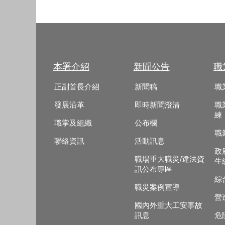
本署介紹
新聞公告
職
正副首長介紹
新聞稿
職
發展沿革
即時新聞澄清
職
練
職掌及組織
公布欄
職
聯絡資訊
活動訊息
政
職場重大職災/違法資
生
訊公布專區
綜
職災案例宣導
營
國內外重大工安事故
訊息
危