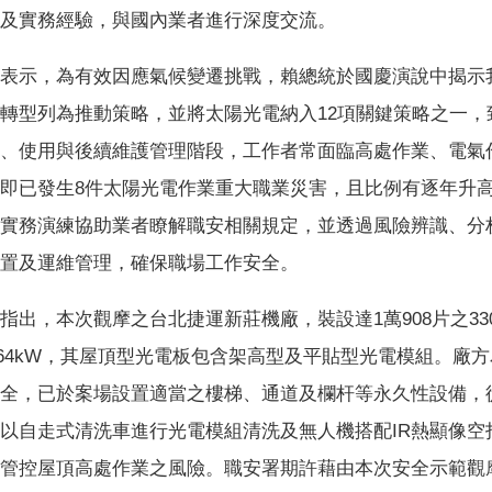
及實務經驗，與國內業者進行深度交流。
表示，為有效因應氣候變遷挑戰，賴總統於國慶演說中揭示
轉型列為推動策略，並將太陽光電納入12項關鍵策略之一
、使用與後續維護管理階段，工作者常面臨高處作業、電氣作
即已發生8件太陽光電作業重大職業災害，且比例有逐年升
實務演練協助業者瞭解職安相關規定，並透過風險辨識、分
置及運維管理，確保職場工作安全。
指出，本次觀摩之台北捷運新莊機廠，裝設達1萬908片之3
99.64kW，其屋頂型光電板包含架高型及平貼型光電模組。
全，已於案場設置適當之樓梯、通道及欄杆等永久性設備，
以自走式清洗車進行光電模組清洗及無人機搭配IR熱顯像
管控屋頂高處作業之風險。職安署期許藉由本次安全示範觀