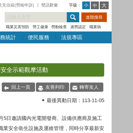
意見信箱(勞檢申訴)
雙語辭彙
字級：
大
小
中
職業災害預防
勞工健康
勞動檢查
過勞認定
職業病
務統計
便民服務
法規專區
辦安全示範觀摩活動
回上一頁
友善列印
轉寄友人
最後異動日期：
113-11-05
月5日邀請國內光電開發商、設備供應商及施工
職業安全衛生設施及運維管理，同時分享最新安