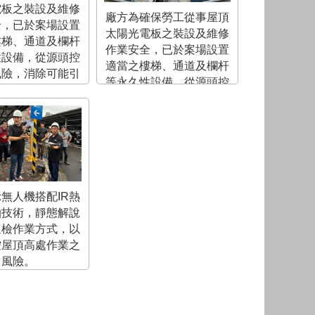
電板之裝設及維修
廠方為確保勞工從事屋頂
全，已於案場設置
太陽光電板之裝設及維修
樓梯、通道及欄杆
作業安全，已於案場設置
性設備，從源頭控
適當之樓梯、通道及欄杆
風險，消除可能引
等永久性設備，從源頭控
危害。(屋頂防墜)
制危害風險，消除可能引
起之潛在危害。(作業通道)
無人機搭配IR熱
拍技術，靜態解說
巡檢作業方式，以
控屋頂高處作業之
風險。