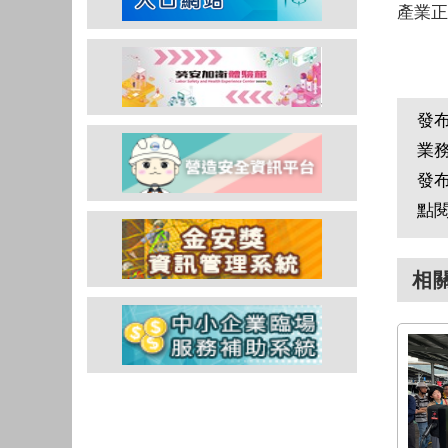
產業正
發
業
發
點
相