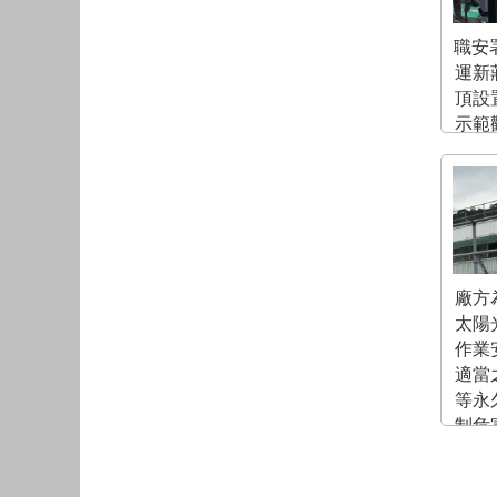
職安
運新
頂設
示範
電業
發
廠方
太陽
作業
適當
等永
制危
起之潛