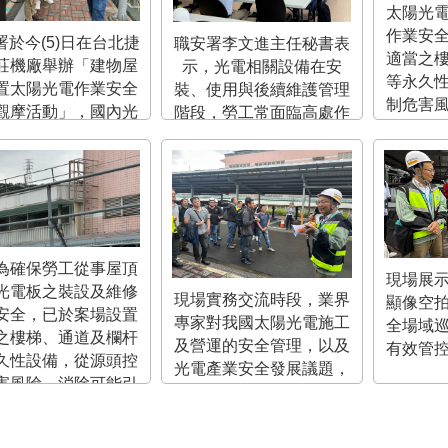
太陽光
作業安
署於今(5)日在台北捷
職安署李文進主任秘書表
適當之
莊機廠舉辦「建物屋
示，光電相關設備在安
等永久
置太陽光電作業安全
裝、使用與後續維護管理
制危害
觀摩活動」，國內光
階段，勞工常面臨高處作
起之潛在
者相互分享安全衛生
業、電氣作業、高氣溫下
展趨勢及實務作法。
作業等風險，期能透過本
日觀摩協助業者瞭解職安
規定，確保職場安全。
為確保勞工從事屋頂
現場展示
光電板之裝設及維修
現場實務交流時段，業界
顯像空
安全，已於案場設置
專家對我國太陽光電施工
全場域
之樓梯、通道及欄杆
及營運的安全管理，以及
有效管
久性設備，從源頭控
光電產業安全發展議題，
害風險，消除可能引
提出建議及實務作法。
在危害。(上下設備)