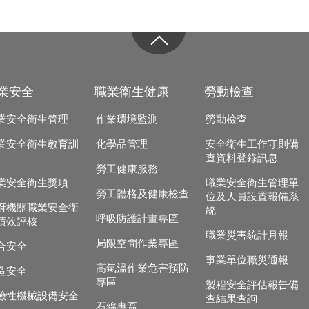
業安全
職業衛生健康
勞動檢查
業安全衛生管理
作業環境監測
勞動檢查
業安全衛生教育訓
化學品管理
安全衛生工作守則備
查資料登錄訊息
勞工健康服務
業安全衛生獎項
職業安全衛生管理單
勞工體格及健康檢查
位及人員設置報備系
府機關職業安全衛
統
呼吸防護計畫專區
績效評核
職業災害統計月報
局限空間作業專區
合安全
事業單位職災通報
高氣溫作業危害預防
造安全
專區
製程安全評估報告備
險性機械設備安全
查結果查詢
石綿專區