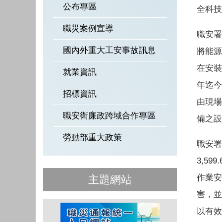
公布專區
全科技
職災案例宣導
職安署
國內外重大工安事故訊息
將能源
在安裝
就業資訊
年迄今
招標資訊
由現場
職安衛廉政跨域合作專區
備之設
勞動部重大政策
職安署
3,5
作業安
主題網站
害，並
以有效