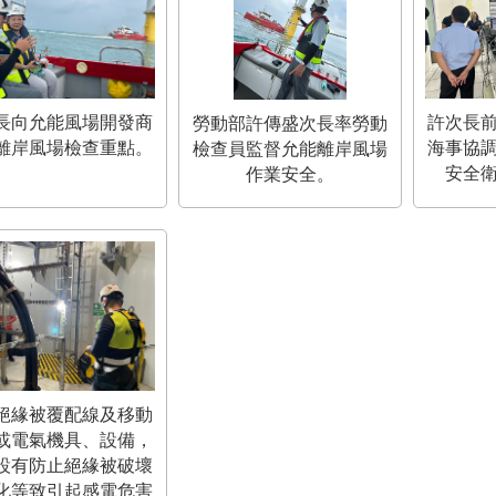
許次長
長向允能風場開發商
勞動部許傳盛次長率勞動
海事協
離岸風場檢查重點。
檢查員監督允能離岸風場
安全
作業安全。
絕緣被覆配線及移動
或電氣機具、設備，
設有防止絕緣被破壞
化等致引起感電危害