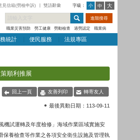
意見信箱(勞檢申訴)
雙語辭彙
字級：
大
小
中
職業災害預防
勞工健康
勞動檢查
過勞認定
職業病
務統計
便民服務
法規專區
政策順利推展
回上一頁
友善列印
轉寄友人
最後異動日期：
113-09-11
-風機試運轉及年度檢修」海域作業區域實施安
滑保養檢查等作業之各項安全衛生設施及管理執