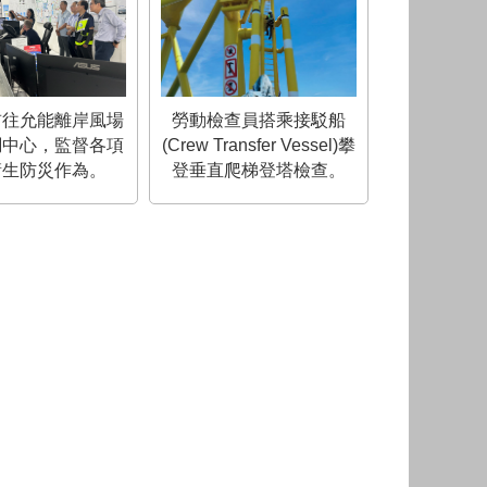
前往允能離岸風場
勞動檢查員搭乘接駁船
調中心，監督各項
(Crew Transfer Vessel)攀
衛生防災作為。
登垂直爬梯登塔檢查。