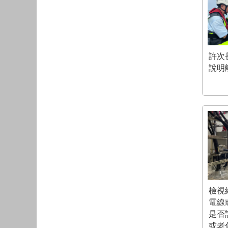
許次
說明
檢視
電線
是否
或老