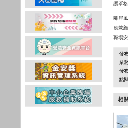
護罩格
離岸風
應兼顧
職場安
發
業
發
點
相