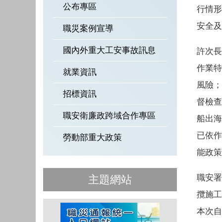
公布專區
行情形
安全及
職災案例宣導
國內外重大工安事故訊息
許次長
作業特
就業資訊
風險；
招標資訊
督檢查
職安衛廉政跨域合作專區
船出海
已依作
勞動部重大政策
能政策
職安署
主題網站
攬施工
本次自