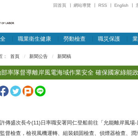
回首頁
網站導覽
RSS
English
全
職業衛生健康
勞動檢查
職災保護
業
首頁
新聞公告
新聞稿
動部率隊督導離岸風電海域作業安全 確保國家綠能
許傳盛次長今(11)日率職安署同仁登船前往「允能離岸風場
監督檢查，檢視風機運轉、組裝鎖固檢查、偵煙器檢查、潤