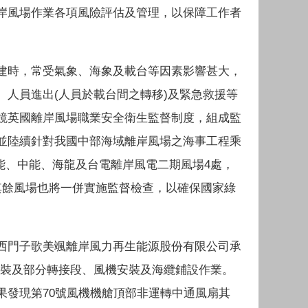
岸風場作業各項風險評估及管理，以保障工作者
建時，常受氣象、海象及載台等因素影響甚大，
人員進出(人員於載台間之轉移)及緊急救援等
鏡英國離岸風場職業安全衛生監督制度，組成監
並陸續針對我國中部海域離岸風場之海事工程乘
允能、中能、海龍及台電離岸風電二期風場4處，
其餘風場也將一併實施監督檢查，以確保國家綠
西門子歌美颯離岸風力再生能源股份有限公司承
安裝及部分轉接段、風機安裝及海纜鋪設作業。
果發現第70號風機機艙頂部非運轉中通風扇其