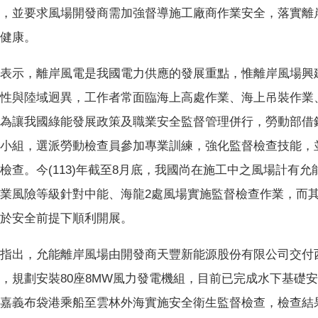
，並要求風場開發商需加強督導施工廠商作業安全，落實離
健康。
表示，離岸風電是我國電力供應的發展重點，惟離岸風場興
性與陸域迥異，工作者常面臨海上高處作業、海上吊裝作業、
為讓我國綠能發展政策及職業安全監督管理併行，勞動部借
小組，選派勞動檢查員參加專業訓練，強化監督檢查技能，
檢查。今(113)年截至8月底，我國尚在施工中之風場計有
業風險等級針對中能、海龍2處風場實施監督檢查作業，而
於安全前提下順利開展。
指出，允能離岸風場由開發商天豐新能源股份有限公司交付
，規劃安裝80座8MW風力發電機組，目前已完成水下基礎
嘉義布袋港乘船至雲林外海實施安全衛生監督檢查，檢查結