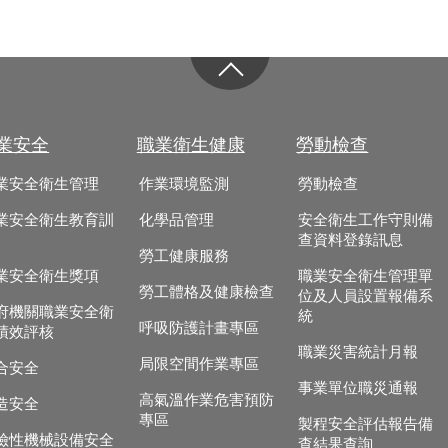
業安全
職業衛生健康
勞動檢查
業安全衛生管理
作業環境監測
勞動檢查
業安全衛生教育訓
化學品管理
安全衛生工作守則備
查資料登錄訊息
勞工健康服務
業安全衛生獎項
職業安全衛生管理單
勞工體格及健康檢查
位及人員設置報備系
府機關職業安全衛
統
呼吸防護計畫專區
績效評核
職業災害統計月報
局限空間作業專區
合安全
事業單位職災通報
高氣溫作業危害預防
造安全
專區
製程安全評估報告備
險性機械設備安全
查結果查詢