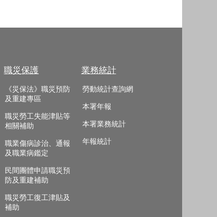
職災保護
業務統計
《災保法》職災預防
勞動統計查詢網
及重建專區
本署年報
職災勞工失能津貼等
本署業務統計
相關補助
年報統計
職業傷病診治、通報
及職業病鑑定
民間團體申請職災預
防及重建補助
職災勞工復工津貼及
補助