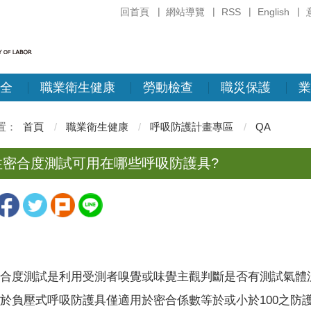
回首頁
網站導覽
RSS
English
全
職業衛生健康
勞動檢查
職災保護
業
首頁
職業衛生健康
呼吸防護計畫專區
QA
性密合度測試可用在哪些呼吸防護具?
合度測試是利用受測者嗅覺或味覺主觀判斷是否有測試氣體
於負壓式呼吸防護具僅適用於密合係數等於或小於
100
之防