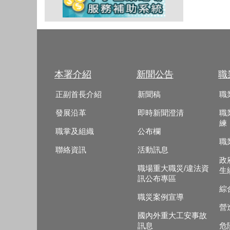
本署介紹
新聞公告
職
正副首長介紹
新聞稿
職
發展沿革
即時新聞澄清
職
練
職掌及組織
公布欄
職
聯絡資訊
活動訊息
政
職場重大職災/違法資
生
訊公布專區
綜
職災案例宣導
營
國內外重大工安事故
訊息
危