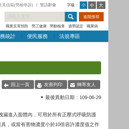
意見信箱(勞檢申訴)
雙語辭彙
字級：
大
小
中
職業災害預防
勞工健康
勞動檢查
過勞認定
職業病
務統計
便民服務
法規專區
回上一頁
友善列印
轉寄友人
最後異動日期：
109-06-29
洩漏進入面體內，可用於所有正壓式呼吸防護
護具，或當有害物濃度小於
10
倍容許濃度值之作