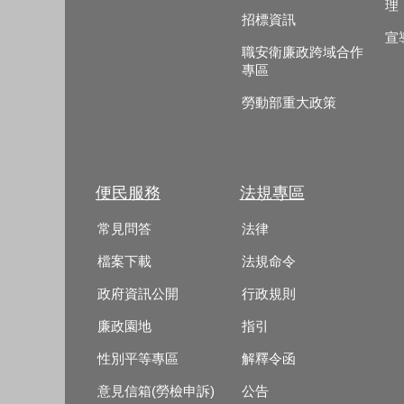
理
招標資訊
宣
職安衛廉政跨域合作
專區
勞動部重大政策
便民服務
法規專區
常見問答
法律
檔案下載
法規命令
政府資訊公開
行政規則
廉政園地
指引
性別平等專區
解釋令函
意見信箱(勞檢申訴)
公告