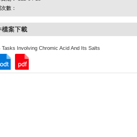
閱次數：
件檔案下載
 Tasks Involving Chromic Acid And Its Salts