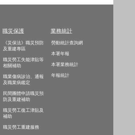
職災保護
業務統計
《災保法》職災預防
勞動統計查詢網
及重建專區
本署年報
職災勞工失能津貼等
本署業務統計
相關補助
年報統計
職業傷病診治、通報
及職業病鑑定
民間團體申請職災預
防及重建補助
職災勞工復工津貼及
補助
職災勞工重建服務