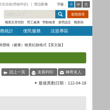
意見信箱(勞檢申訴)
雙語辭彙
字級：
大
小
中
職業災害預防
勞工健康
勞動檢查
過勞認定
職業病
務統計
便民服務
法規專區
殊體格（健康）檢查紀錄格式【英文版】
回上一頁
友善列印
轉寄友人
最後異動日期：
112-04-18