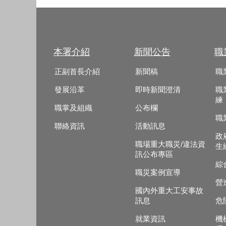
本署介紹
新聞公告
職
正副首長介紹
新聞稿
職
發展沿革
即時新聞澄清
職
練
職掌及組織
公布欄
職
聯絡資訊
活動訊息
政
職場重大職災/違法資
生
訊公布專區
綜
職災案例宣導
營
國內外重大工安事故
訊息
危
就業資訊
機