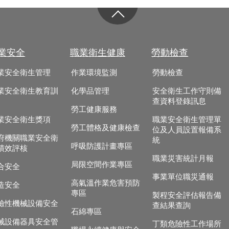
業安全
職業衛生健康
勞動檢查
業安全衛生管理
作業環境監測
勞動檢查
業安全衛生教育訓
化學品管理
安全衛生工作守則備
查資料登錄訊息
勞工健康服務
業安全衛生獎項
職業安全衛生管理單
勞工體格及健康檢查
位及人員設置報備系
府機關職業安全衛
統
呼吸防護計畫專區
績效評核
職業災害統計月報
局限空間作業專區
合安全
事業單位職災通報
高氣溫作業危害預防
造安全
專區
製程安全評估報告備
險性機械設備安全
查結果查詢
石綿專區
械設備器具安全管
丁類危險性工作場所