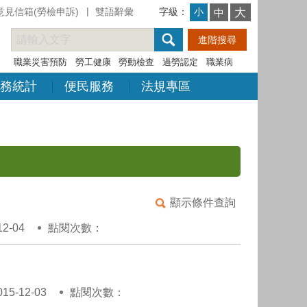
意見信箱(勞檢申訴)
雙語辭彙
字級：
大
小
中
職業災害預防
勞工健康
勞動檢查
過勞認定
職業病
務統計
便民服務
法規專區
顯示條件查詢
2-04
點閱次數：
5-12-03
點閱次數：