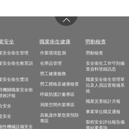
業安全
職業衛生健康
勞動檢查
業安全衛生管理
作業環境監測
勞動檢查
業安全衛生教育訓
化學品管理
安全衛生工作守則備
查資料登錄訊息
勞工健康服務
業安全衛生獎項
職業安全衛生管理單
勞工體格及健康檢查
位及人員設置報備系
府機關職業安全衛
統
呼吸防護計畫專區
績效評核
職業災害統計月報
局限空間作業專區
合安全
事業單位職災通報
高氣溫作業危害預防
造安全
專區
製程安全評估報告備
險性機械設備安全
查結果查詢