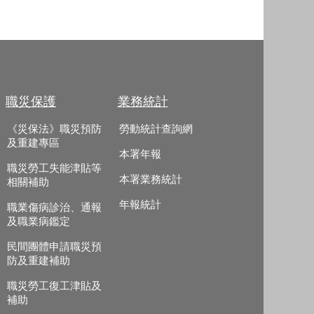
職災保護
業務統計
《災保法》職災預防
勞動統計查詢網
及重建專區
本署年報
職災勞工失能津貼等
本署業務統計
相關補助
年報統計
職業傷病診治、通報
及職業病鑑定
民間團體申請職災預
防及重建補助
職災勞工復工津貼及
補助