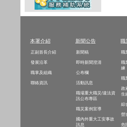
本署介紹
新聞公告
職
正副首長介紹
新聞稿
職
發展沿革
即時新聞澄清
職
練
職掌及組織
公布欄
職
聯絡資訊
活動訊息
政
職場重大職災/違法資
生
訊公布專區
綜
職災案例宣導
營
國內外重大工安事故
訊息
危