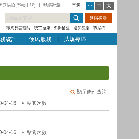
意見信箱(勞檢申訴)
雙語辭彙
字級：
大
小
中
職業災害預防
勞工健康
勞動檢查
過勞認定
職業病
務統計
便民服務
法規專區
顯示條件查詢
04-16
點閱次數：
04-16
點閱次數：