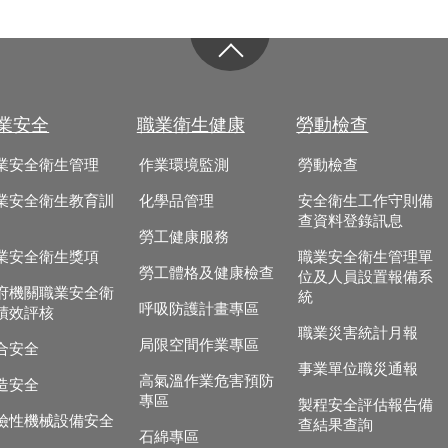
業安全
職業衛生健康
勞動檢查
業安全衛生管理
作業環境監測
勞動檢查
業安全衛生教育訓
化學品管理
安全衛生工作守則備
查資料登錄訊息
勞工健康服務
業安全衛生獎項
職業安全衛生管理單
勞工體格及健康檢查
位及人員設置報備系
府機關職業安全衛
統
呼吸防護計畫專區
績效評核
職業災害統計月報
局限空間作業專區
合安全
事業單位職災通報
高氣溫作業危害預防
造安全
專區
製程安全評估報告備
險性機械設備安全
查結果查詢
石綿專區