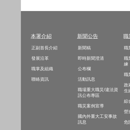
本署介紹
新聞公告
職
正副首長介紹
新聞稿
職
發展沿革
即時新聞澄清
職
練
職掌及組織
公布欄
職
聯絡資訊
活動訊息
政
職場重大職災/違法資
生
訊公布專區
綜
職災案例宣導
營
國內外重大工安事故
訊息
危