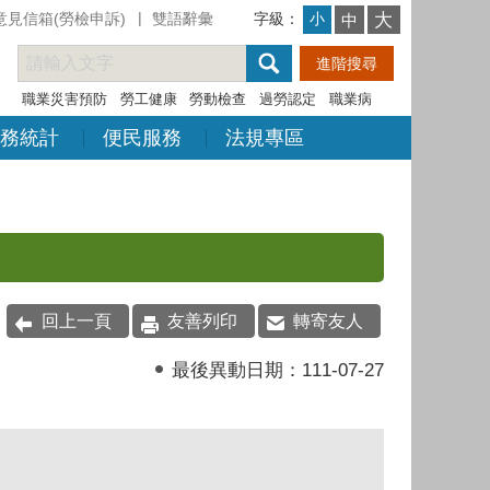
意見信箱(勞檢申訴)
雙語辭彙
字級：
大
小
中
職業災害預防
勞工健康
勞動檢查
過勞認定
職業病
務統計
便民服務
法規專區
回上一頁
友善列印
轉寄友人
最後異動日期：
111-07-27