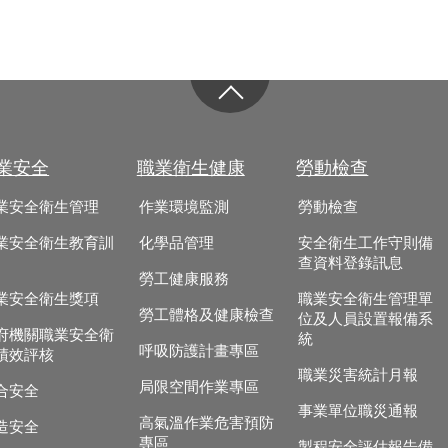
業安全
職業衛生健康
勞動檢查
業安全衛生管理
作業環境監測
勞動檢查
業安全衛生教育訓
化學品管理
安全衛生工作守則備
查資料登錄訊息
勞工健康服務
業安全衛生獎項
職業安全衛生管理單
勞工體格及健康檢查
位及人員設置報備系
府機關職業安全衛
統
呼吸防護計畫專區
績效評核
職業災害統計月報
局限空間作業專區
合安全
事業單位職災通報
高氣溫作業危害預防
造安全
專區
製程安全評估報告備