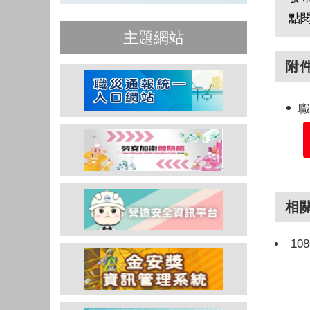
點
主題網站
附
職
相
1