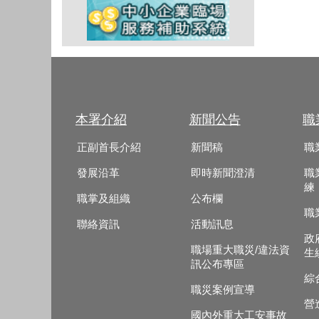
本署介紹
新聞公告
職
正副首長介紹
新聞稿
職
發展沿革
即時新聞澄清
職
練
職掌及組織
公布欄
職
聯絡資訊
活動訊息
政
職場重大職災/違法資
生
訊公布專區
綜
職災案例宣導
營
國內外重大工安事故